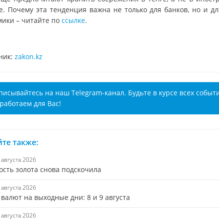
е. Почему эта тенденция важна не только для банков, но и дл
мики – читайте по
ссылке
.
ник:
zakon.kz
писывайтесь на наш Telegram-канал. Будьте в курсе всех событ
работаем для Вас!
те также:
7 августа 2026
ость золота снова подскочила
7 августа 2026
валют на выходные дни: 8 и 9 августа
7 августа 2026