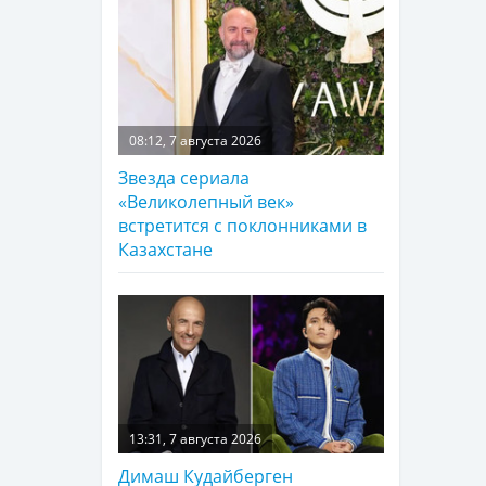
08:12, 7 августа 2026
Звезда сериала
«Великолепный век»
встретится с поклонниками в
Казахстане
13:31, 7 августа 2026
Димаш Кудайберген