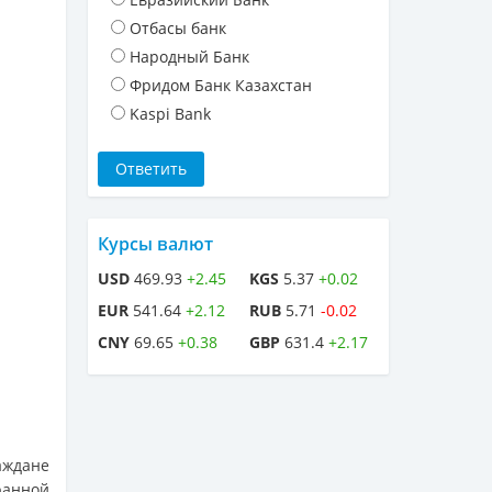
Отбасы банк
Народный Банк
Фридом Банк Казахстан
Kaspi Bank
Курсы валют
USD
469.93
+2.45
KGS
5.37
+0.02
EUR
541.64
+2.12
RUB
5.71
-0.02
CNY
69.65
+0.38
GBP
631.4
+2.17
аждане
ранной