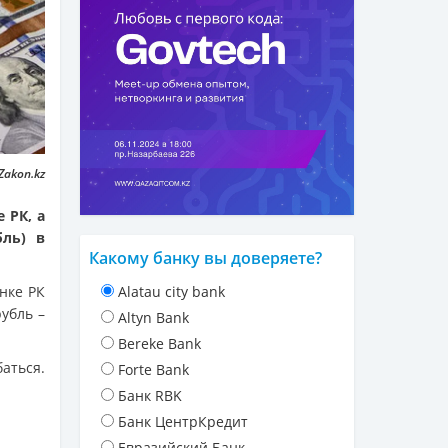
Zakon.kz
 РК, а
бль) в
Какому банку вы доверяете?
нке РК
Alatau city bank
рубль –
Altyn Bank
Bereke Bank
аться.
Forte Bank
Банк RBK
Банк ЦентрКредит
Евразийский Банк