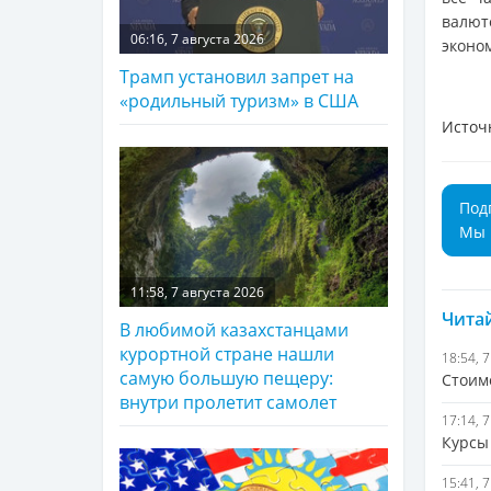
валют
06:16, 7 августа 2026
эконо
Трамп установил запрет на
«родильный туризм» в США
Источ
Под
Мы 
11:58, 7 августа 2026
Читай
В любимой казахстанцами
курортной стране нашли
18:54, 
самую большую пещеру:
Стоим
внутри пролетит самолет
17:14, 
Курсы 
15:41, 