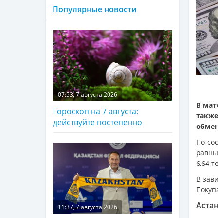
Популярные новости
07:53, 7 августа 2026
В мат
Гороскоп на 7 августа:
также
действуйте постепенно
обмен
По со
равны:
6,64 т
В зав
Покуп
Аста
11:37, 7 августа 2026