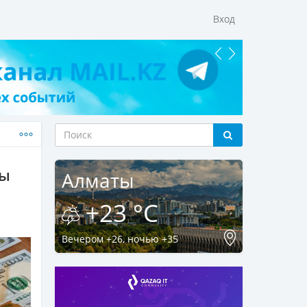
Вход
ты
Алматы
+23 °C
Вечером +26, ночью +35