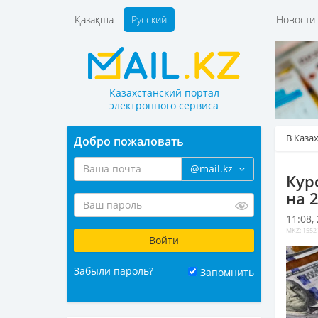
Қазақша
Русский
Новост
Казахстанский портал
электронного сервиса
В Каза
Добро пожаловать
@mail.kz
Кур
на 
11:08,
MKZ: 1552
Забыли пароль?
Запомнить