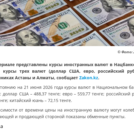
© Фото: 
ериале представлены курсы иностранных валют в Нацбанке
 курсы трех валют (доллар США, евро, российский ру
никах Астаны и Алматы, сообщает
Zakon.kz
.
стоянию на 21 июня 2026 года курсы валют в Национальном ба
 доллар США – 488,37 тенге; евро – 559,77 тенге; российский 
енге; китайский юань – 72,15 тенге.
исимости от времени цены на иностранную валюту могут колеб
ающей и продающей стороной показаны обменные пункты.
на