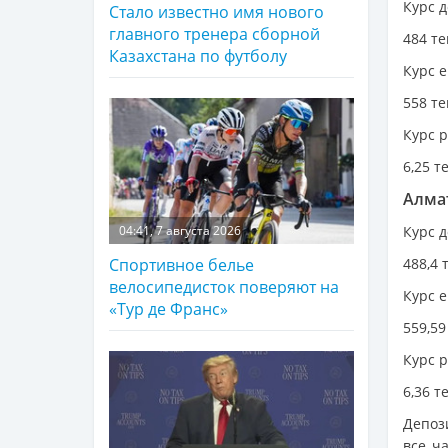
Курс д
Стало известно имя нового
главного тренера сборной
484 те
Казахстана по футболу
Курс е
558 те
Курс р
6,25 т
Алма
Курс д
04:41, 7 августа 2026
488,4 
Спортивное белье
велосипедисток поверяют на
Курс е
«Тур де Франс»
559,59
Курс р
6,36 т
Депоз
все ч