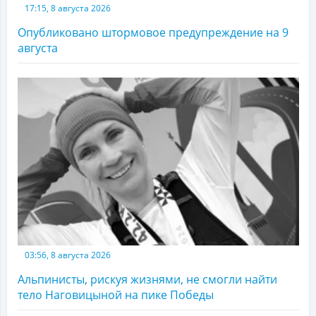
17:15, 8 августа 2026
Опубликовано штормовое предупреждение на 9
августа
03:56, 8 августа 2026
Альпинисты, рискуя жизнями, не смогли найти
тело Наговицыной на пике Победы