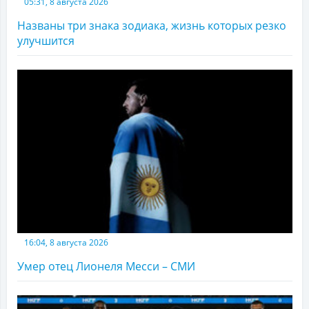
05:31, 8 августа 2026
Названы три знака зодиака, жизнь которых резко
улучшится
16:04, 8 августа 2026
Умер отец Лионеля Месси – СМИ