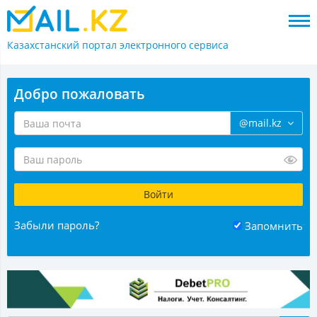
Казахстанский портал
электронного сервиса
Добро пожаловать
@mail.kz
Забыли пароль?
Запомнить