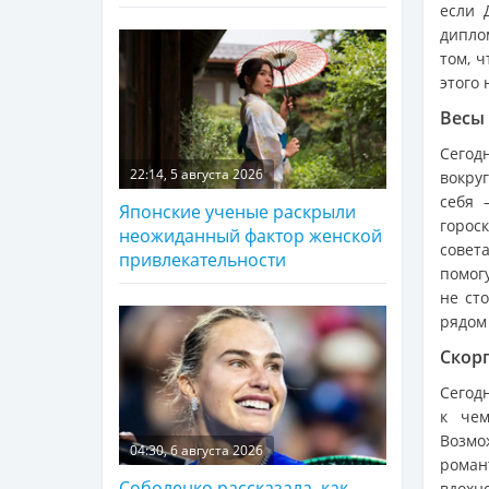
если 
дипло
том, 
этого 
Весы 
Сегод
22:14, 5 августа 2026
вокру
себя 
Японские ученые раскрыли
горос
неожиданный фактор женской
совет
привлекательности
помогу
не ст
рядом
Скорп
Сегод
к чем
Возм
04:30, 6 августа 2026
роман
Соболенко рассказала, как
вдохн