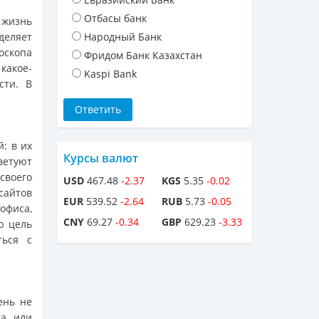
Отбасы банк
 жизнь
деляет
Народный Банк
оскопа
Фридом Банк Казахстан
какое-
Kaspi Bank
сти. В
: в их
Курсы валют
ветуют
своего
USD
467.48
-2.37
KGS
5.35
-0.02
сайтов
EUR
539.52
-2.64
RUB
5.73
-0.05
офиса,
CNY
69.27
-0.34
GBP
629.23
-3.33
ю цель
ться с
ень не
та или