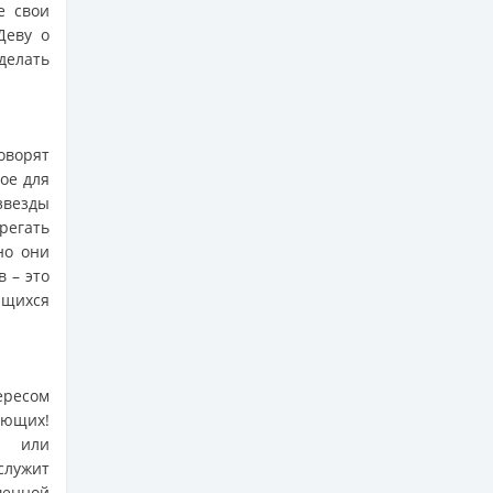
е свои
Деву о
делать
оворят
ое для
звезды
регать
но они
в – это
ящихся
ересом
ающих!
и или
служит
шенной