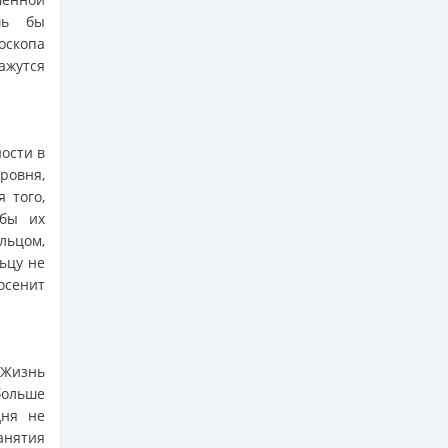
шь бы
скопа
ажутся
ости в
ровня,
 того,
обы их
льцом,
ьцу не
 осенит
 Жизнь
больше
дня не
анятия