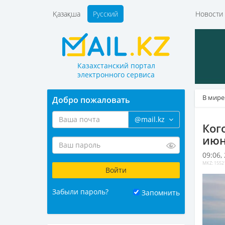
Қазақша
Русский
Новост
Казахстанский портал
электронного сервиса
В мире
Добро пожаловать
@mail.kz
Ког
июн
09:06,
MKZ: 1552
Забыли пароль?
Запомнить