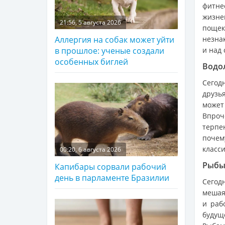
фитне
жизне
21:56, 5 августа 2026
пощек
незна
Аллергия на собак может уйти
и над 
в прошлое: ученые создали
особенных биглей
Водол
Сегод
друзь
может
Впроч
терпе
почем
класси
00:20, 6 августа 2026
Рыбы 
Капибары сорвали рабочий
день в парламенте Бразилии
Сегод
мешая
и раб
будущ