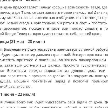
ня день предоставляет Тельцу хорошие возможности везде, где
ключом и где Телец сможет завязать новые знакомства! День на
оммуникабельностью и легкостью в общении, так что звезды гор
уют Тельцу сегодня обязательно выбраться в свет – посетить 
ь мероприятие, посидеть в кафе или просто сходить в го
ой беседе Телец сегодня сумеет показать себя во всей красе.
ецы (21 мая – 20 июня)
ня Близнецы не будут настроены заниматься рутинной работой
е будет шуметь ветер дальних странствий. Звезды гороскопа со
вместить приятное с полезным, занявшись планированием 
ка, даже если до него еще далеко. Просмотр туристических 
лит Близнецам сегодня вырваться из душного дома или 
нно перенесясь в прекрасное далёко. Это подарит им внятну
дущее, мощный позитивный заряд и позволит примири
чной реальностью.
21 июня – 22 июля)
ня лучше всего Рак будет чувствовать себя вдали от дома. Д
яет его к тому, чтобы заниматься работой в тиши кабине