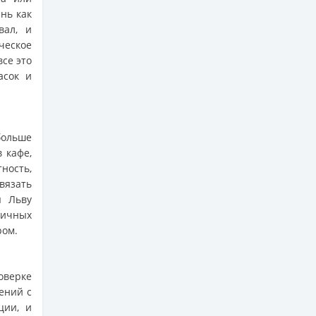
нь как
вал, и
ческое
все это
асок и
больше
 кафе,
ность,
вязать
я Льву
ничных
ром.
оверке
ений с
ции, и