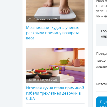
Рыбам
призы
успеш
ум – ч
01:51, 6 августа 2026
Мозг мешает худеть: ученые
Го
раскрыли причину возврата
опр
веса
Предс
Также
зодиак
23:40, 5 августа 2026
Источ
Игровая кухня стала причиной
гибели трехлетней девочки в
США
Под
Мы 