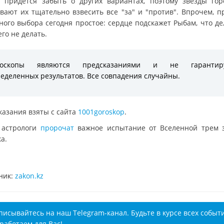
 придется забыть о других вариантах, поэтому звезды гор
вают их тщательно взвесить все "за" и "против". Впрочем, п
ного выбора сегодня простое: сердце подскажет Рыбам, что дел
его не делать.
роскопы являются предсказаниями и не гарантир
еделенных результатов. Все совпадения случайны.
казания взяты с сайта
1001goroskop
.
 астрологи
пророчат
важное испытание от Вселенной трем 
а.
ник:
zakon.kz
писывайтесь на наш Telegram-канал. Будьте в курсе всех событ
работаем для Вас!