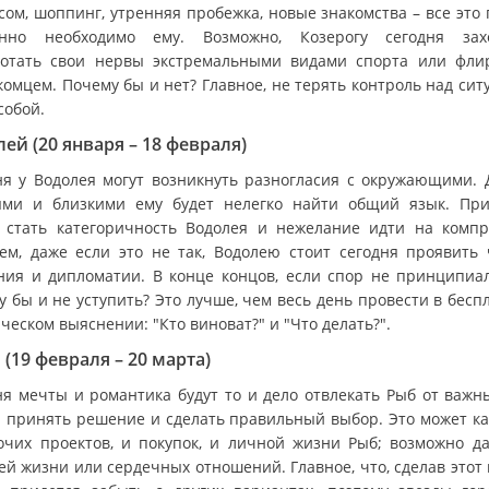
сом, шоппинг, утренняя пробежка, новые знакомства – все это 
нно необходимо ему. Возможно, Козерогу сегодня зах
отать свои нервы экстремальными видами спорта или фли
комцем. Почему бы и нет? Главное, не терять контроль над сит
собой.
ей (20 января – 18 февраля)
ня у Водолея могут возникнуть разногласия с окружающими. 
ями и близкими ему будет нелегко найти общий язык. Пр
 стать категоричность Водолея и нежелание идти на компр
ем, даже если это не так, Водолею стоит сегодня проявить 
ния и дипломатии. В конце концов, если спор не принципиал
у бы и не уступить? Это лучше, чем весь день провести в бесп
ческом выяснении: "Кто виноват?" и "Что делать?".
(19 февраля – 20 марта)
ня мечты и романтика будут то и дело отвлекать Рыб от важны
 принять решение и сделать правильный выбор. Это может ка
очих проектов, и покупок, и личной жизни Рыб; возможно да
ей жизни или сердечных отношений. Главное, что, сделав этот 