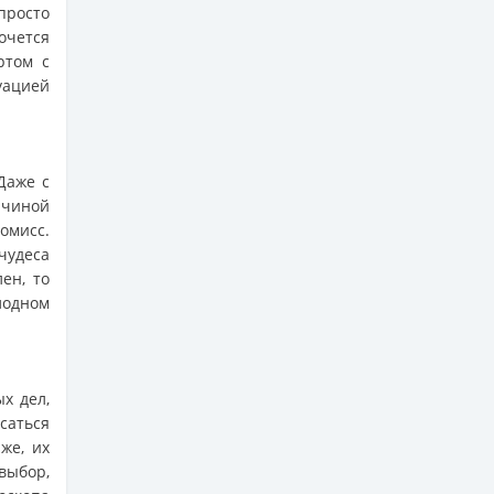
просто
очется
ртом с
уацией
Даже с
ичиной
омисс.
чудеса
ен, то
лодном
х дел,
саться
же, их
выбор,