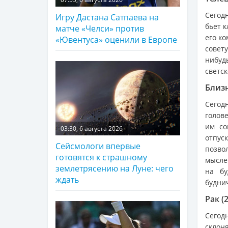
Сегод
Игру Дастана Сатпаева на
бьет 
матче «Челси» против
его к
«Ювентуса» оценили в Европе
совет
нибуд
светск
Близн
Сегод
голов
им со
03:30, 6 августа 2026
отпус
Сейсмологи впервые
позво
готовятся к страшному
мысле
землетрясению на Луне: чего
на бу
ждать
будни
Рак (
Сегод
склон