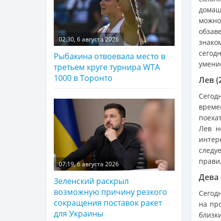
домаш
можно
обзав
02:30, 6 августа 2026
знаком
сегод
Рыбакина отвоевала место в
умение
третьем круге турнира WTA
1000 в Торонто
Лев (
Сегод
време
поеха
Лев н
интер
следу
прави
07:19, 6 августа 2026
Дева 
Зеленский раскрыл
возможную причину резкого
Сегод
сокращения поставок ракет
на пр
для Украины
близк