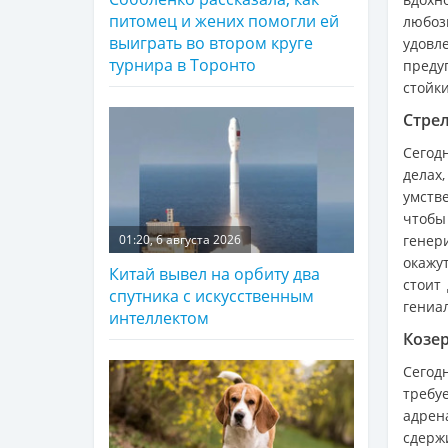
питомец и жених помогли ей
любо
выиграть во втором круге
удов
турнира в Торонто
преду
стойки
Стрел
Сегод
делах
умств
чтобы
генер
01:20, 6 августа 2026
окажу
Китай вывел на орбиту два
стоит 
спутника с искусственным
гениа
интеллектом
Козер
Сегод
требу
адрен
сдерж