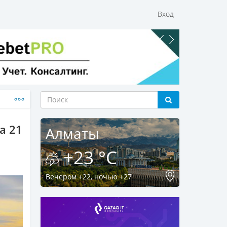
Вход
а 21
Алматы
+23 °C
Вечером +22, ночью +27