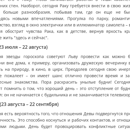
них стен. Наоборот, сегодня Раку требуется внести в свою жиз
 больше разнообразия, побывав там, где он еще не бы
едясь новыми впечатлениями. Прогулка по парку, романти
ство, взгляд в окно электрички или в иллюминатор самолета – 
ня обострит чувства Рака, как в детстве, вернув яркость кр
 жить "здесь и сейчас".
23 июля – 22 августа)
ня звезды гороскопа советуют Льву провести как можно 
ни вне дома, к примеру, организовать дружескую вечеринку в
ть на природу, в кино, в цирк. Преодолев сегодня свою инерт
е пожалеет – он имеет шанс отлично провести время и за
есные знакомства. Пора раскрасить унылые будни! Сегодн
ет помнить о том, что хороший день – это отступление от буд
л: он не начинается с будильника и не заканчивается телевизо
(23 августа – 22 сентября)
ня есть вероятность того, что отношения Девы подвергнутся пр
очность. Это способно коснуться и рабочих контактов, и отнош
ими людьми. День будет провоцировать конфликтные ситуа