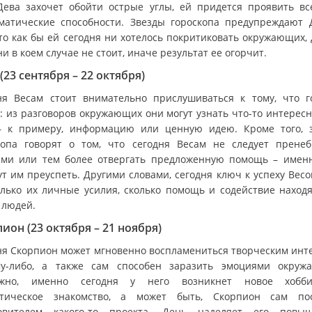
Дева захочет обойти острые углы, ей придется проявить вс
матические способности. Звезды гороскопа предупреждают 
что как бы ей сегодня ни хотелось покритиковать окружающих, 
ни в коем случае не стоит, иначе результат ее огорчит.
(23 сентября – 22 октября)
ня Весам стоит внимательно прислушиваться к тому, что г
г: из разговоров окружающих они могут узнать что-то интересн
– к примеру, информацию или ценную идею. Кроме того, 
копа говорят о том, что сегодня Весам не следует пренеб
ами или тем более отвергать предложенную помощь – имен
т им преуспеть. Другими словами, сегодня ключ к успеху Весо
олько их личные усилия, сколько помощь и содействие наход
 людей.
ион (23 октября – 21 ноября)
ня Скорпион может мгновенно воспламениться творческим инт
у-либо, а также сам способен заразить эмоциями окруж
ожно, именно сегодня у него возникнет новое хобб
тическое знакомство, а может быть, Скорпион сам по
овителем какого-то проекта. День наделяет его повы