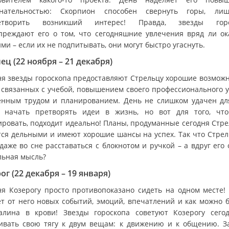
знательностью: Скорпион способен свернуть горы, ли
летворить возникший интерес! Правда, звезды горо
преждают его о том, что сегодняшние увлечения вряд ли ок
ми – если их не подпитывать, они могут быстро угаснуть.
ец (22 ноября – 21 декабря)
ня звезды гороскопа предоставляют Стрельцу хорошие возможн
, связанных с учебой, повышением своего профессионального у
енным трудом и планированием. День не слишком удачен для
 начать претворять идеи в жизнь, но вот для того, чт
ировать, подходит идеально! Планы, продуманные сегодня Стре
тся дельными и имеют хорошие шансы на успех. Так что Стрел
даже во сне расставаться с блокнотом и ручкой – а вдруг его
льная мысль?
ог (22 декабря – 19 января)
ня Козерогу просто противопоказано сидеть на одном месте!
ет от него новых событий, эмоций, впечатлений и как можно 
алина в крови! Звезды гороскопа советуют Козерогу сего
ивать свою тягу к двум вещам: к движению и к общению. З