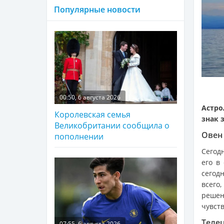
Популярные новости
00:50, 6 августа 2026
Астро
Королевская семья
знак 
Великобритании сообщила о
Овен 
пополнении
Сегодн
его в
сегодн
всего
решен
чувств
Телец
07:55, 6 августа 2026