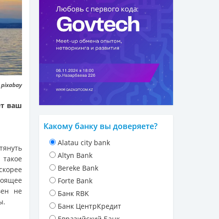
 pixabay
ет ваш
Какому банку вы доверяете?
Alatau city bank
 тянуть
Altyn Bank
 такое
Bereke Bank
 скорее
тоящее
Forte Bank
вен не
Банк RBK
ы.
Банк ЦентрКредит
Евразийский Банк