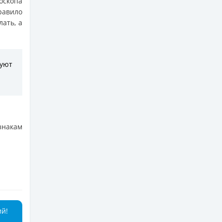
оскопа
равило
ать, а
уют
знакам
ий!