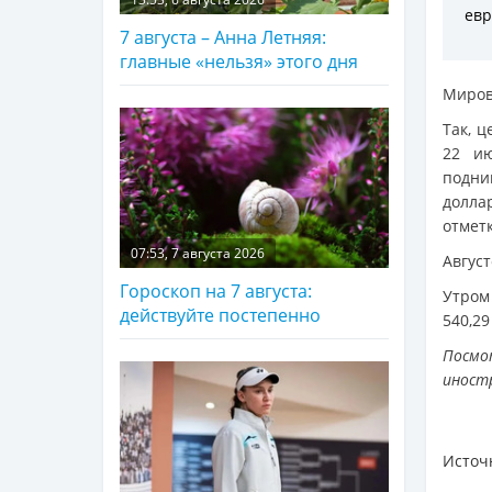
евр
7 августа – Анна Летняя:
главные «нельзя» этого дня
Миров
Так, 
22 ию
подни
долла
отметк
07:53, 7 августа 2026
Август
Гороскоп на 7 августа:
Утром
действуйте постепенно
540,29
Посмо
иност
Источ