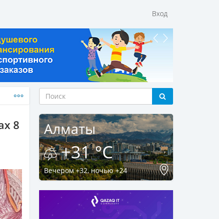
Вход
ах 8
Алматы
+31 °C
Вечером +32, ночью +24