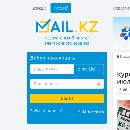
Қазақша
Русский
Новост
Казахстанский портал
электронного сервиса
В Каза
Добро пожаловать
@mail.kz
Кур
июл
15:46,
MKZ: 1555
Забыли пароль?
Запомнить