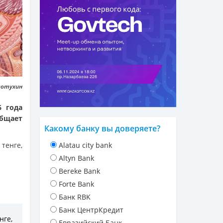
лотухин
6 года
бщает
Какому банку вы доверяете?
тенге,
Alatau city bank
Altyn Bank
Bereke Bank
Forte Bank
Банк RBK
Банк ЦентрКредит
нге,
Евразийский Банк