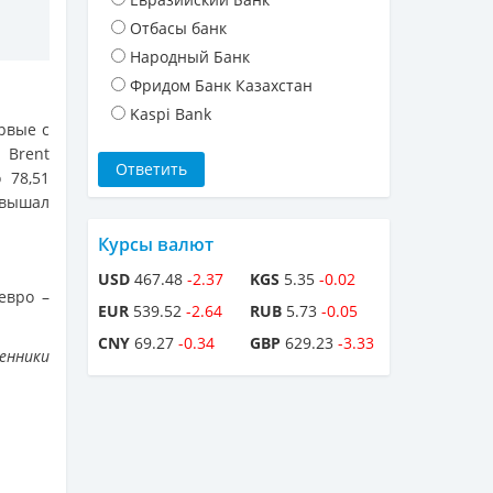
Отбасы банк
Народный Банк
Фридом Банк Казахстан
Kaspi Bank
рвые с
 Brent
 78,51
евышал
Курсы валют
USD
467.48
-2.37
KGS
5.35
-0.02
евро –
EUR
539.52
-2.64
RUB
5.73
-0.05
CNY
69.27
-0.34
GBP
629.23
-3.33
енники