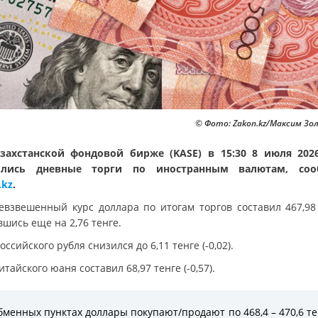
© Фото: Zakon.kz/Максим Зо
захстанской фондовой бирже (KASE) в 15:30 8 июля 202
ылись дневные торги по иностранным валютам, соо
.kz
.
евзвешенный курс доллара по итогам торгов составил 467,98 
шись еще на 2,76 тенге.
оссийского рубля снизился до 6,11 тенге (-0,02).
итайского юаня составил 68,97 тенге (-0,57).
бменных пунктах доллары покупают/продают по 468,4 – 470,6 те