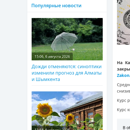
Популярные новости
15:06, 6 августа 2026
На Ка
Дожди отменяются: синоптики
закр
изменили прогноз для Алматы
Zakon
и Шымкента
Средн
снизив
Курс р
Курс к
В о
13:53, 6 августа 2026