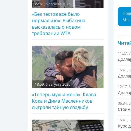
22:51, 6 августа 2026
Под
«Без тестов все было
Мы 
нормально»: Рыбакина
высказалась о новом
требовании WTA
Читай
11:27, 
Доллар
15:41, 
Долла
18:59, 6 августа 2026
12:17, 
Долла
«Теперь муж и жена»: Клава
Кока и Дима Масленников
06:34, 
сыграли тайную свадьбу
Стоим
15:41, 
Курс 