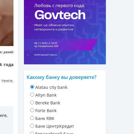
: pexels
4 года
Какому банку вы доверяете?
тенге,
Alatau city bank
Altyn Bank
Bereke Bank
Forte Bank
нге,
Банк RBK
Банк ЦентрКредит
Евразийский Банк