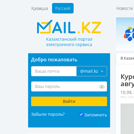
Қазақша
Русский
Новост
Казахстанский портал
электронного сервиса
В Каза
Добро пожаловать
@mail.kz
Кур
авг
15:39,
MKZ: 1436
Забыли пароль?
Запомнить