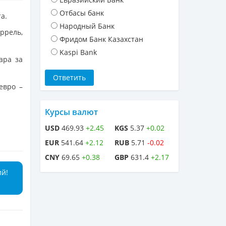
Отбасы банк
а.
Народный Банк
ррель,
Фридом Банк Казахстан
Kaspi Bank
ара за
евро –
Курсы валют
USD
469.93
+2.45
KGS
5.37
+0.02
EUR
541.64
+2.12
RUB
5.71
-0.02
CNY
69.65
+0.38
GBP
631.4
+2.17
ий!