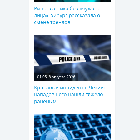
Ринопластика без «чужого
лица»: хирург рассказала о
смене трендов
01:05, 8 августа 2026
Кровавый инцидент в Чехии:
нападавшего нашли тяжело
раненым