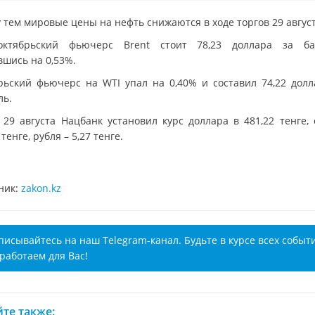
 тем мировые цены на нефть снижаются в ходе торгов 29 август
октябрьский фьючерс Brent стоит 78,23 доллара за ба
вшись на 0,53%.
рьский фьючерс на WTI упал на 0,40% и составил 74,22 долл
ль.
 29 августа Нацбанк установил курс доллара в 481,22 тенге, 
 тенге, рубля – 5,27 тенге.
ник:
zakon.kz
писывайтесь на наш Telegram-канал. Будьте в курсе всех событ
работаем для Вас!
те также: