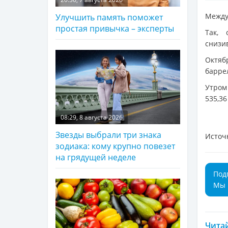
Между
Улучшить память поможет
простая привычка – эксперты
Так, 
снизи
Октяб
барре
Утром
535,36
08:29, 8 августа 2026
Звезды выбрали три знака
Источ
зодиака: кому крупно повезет
на грядущей неделе
Под
Мы 
Читай