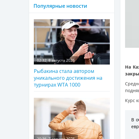
Популярные новости
02:32, 8 августа 2026
На Ка
Рыбакина стала автором
закры
уникального достижения на
Средн
турнирах WTA 1000
подняв
Курс к
В о
евр
20:36, 7 августа 2026