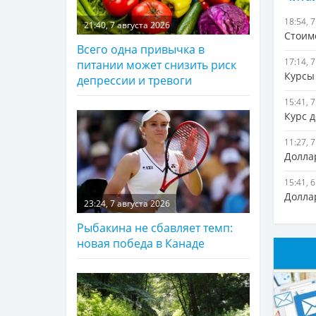
18:54, 
21:40, 7 августа 2026
Стоим
Всего одна привычка в
17:14, 
питании может снизить риск
Курсы 
депрессии и тревоги
15:41, 
Курс д
11:27, 
Доллар
15:41, 
Долла
23:24, 7 августа 2026
Рыбакина не сбавляет темп:
новая победа в Канаде