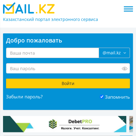
Казахстанский портал
электронного сервиса
Добро пожаловать
@mail.kz
Забыли пароль?
Запомнить