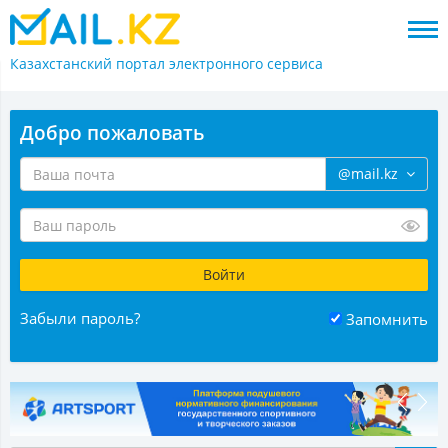
Казахстанский портал
электронного сервиса
Добро пожаловать
@mail.kz
Забыли пароль?
Запомнить