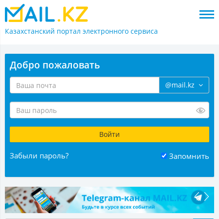
Казахстанский портал
электронного сервиса
Добро пожаловать
@mail.kz
Забыли пароль?
Запомнить