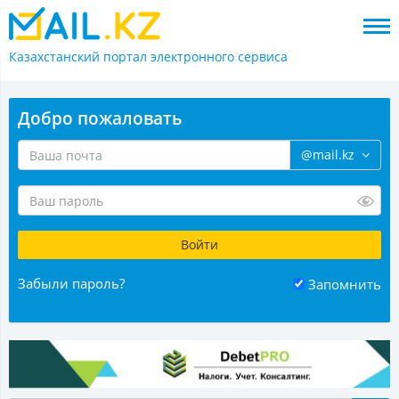
Казахстанский портал
электронного сервиса
Добро пожаловать
@mail.kz
Забыли пароль?
Запомнить