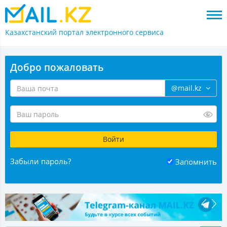
Казахстанский портал
электронного сервиса
Добро пожаловать
@mail.kz
Забыли пароль?
Запомнить