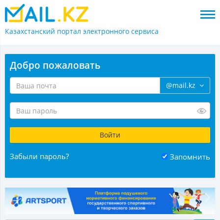
Казахстанский портал
электронного сервиса
Добро пожаловать
@mail.kz
Забыли пароль?
Запомнить