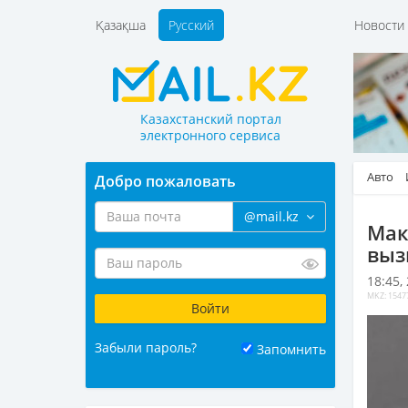
Қазақша
Русский
Новост
Казахстанский портал
электронного сервиса
Авто
Добро пожаловать
@mail.kz
Мак
выз
18:45,
MKZ: 1547
Забыли пароль?
Запомнить