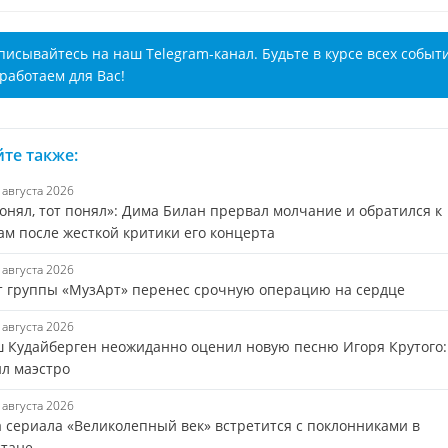
писывайтесь на наш Telegram-канал. Будьте в курсе всех событ
работаем для Вас!
те также:
7 августа 2026
онял, тот понял»: Дима Билан прервал молчание и обратился к
ам после жесткой критики его концерта
7 августа 2026
т группы «МузАрт» перенес срочную операцию на сердце
7 августа 2026
 Кудайберген неожиданно оценил новую песню Игоря Крутого:
ил маэстро
7 августа 2026
а сериала «Великолепный век» встретится с поклонниками в
стане