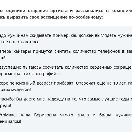
ы оценили старания артиста и рассыпались в комплим
ясь выразить свое восхищение по-особенному:
адо мужчинам скидывать пример, как должен выглядеть мужчи
 а не вот это вот все.
еперь хейтеры примутся считать количество телефонов в в
ах!
езуспешно пытаюсь сосчитать количество сердечных сокращ
просмотра этих фотографий…
коро пенсионный возраст прибавят. Отсрочат еще на 10 лет, г
таких мужичин!
пасибо! Вы даете мне надежду на то, что самые лучшие годы
реди!
ProМакс. Алла Борисовна что-то знала и брала мужчин
енциалом!