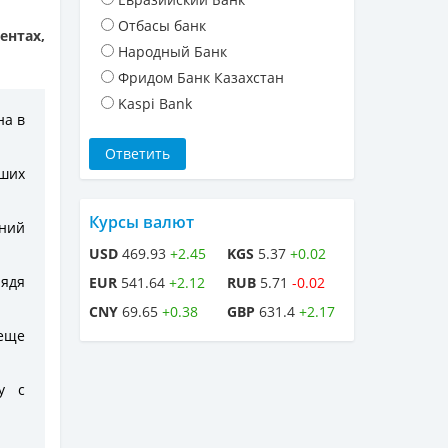
Отбасы банк
ентах,
Народный Банк
Фридом Банк Казахстан
Kaspi Bank
на в
аших
Курсы валют
ений
USD
469.93
+2.45
KGS
5.37
+0.02
лядя
EUR
541.64
+2.12
RUB
5.71
-0.02
CNY
69.65
+0.38
GBP
631.4
+2.17
 еще
у с