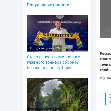
Популярные новости
11:37, 7 августа 2026
Росси
Стало известно имя нового
свои
главного тренера сборной
трена
Казахстана по футболу
сооб
Шутли
п
11:58, 7 августа 2026