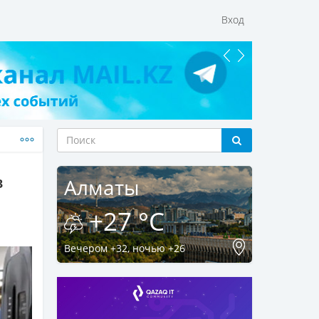
Вход
в
Алматы
+27 °C
Вечером +32, ночью +26