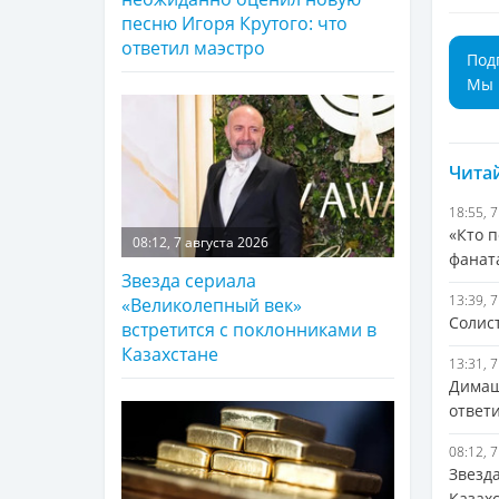
песню Игоря Крутого: что
ответил маэстро
Под
Мы 
Читай
18:55, 
«Кто п
08:12, 7 августа 2026
фанат
Звезда сериала
13:39, 
«Великолепный век»
Солис
встретится с поклонниками в
Казахстане
13:31, 
Димаш
ответ
08:12, 
Звезд
Казах