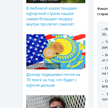
В любимой казахстанцами
Фанат
курортной стране нашли
стара
самую большую пещеру:
внутри пролетит самолет
– Н
50,
– Т
рук
– Б
от 
11:27, 7 августа 2026
– С
на 
Доллар подешевел почти на
70 тенге за год: что будет с
– С
курсом дальше
впе
– 
пот