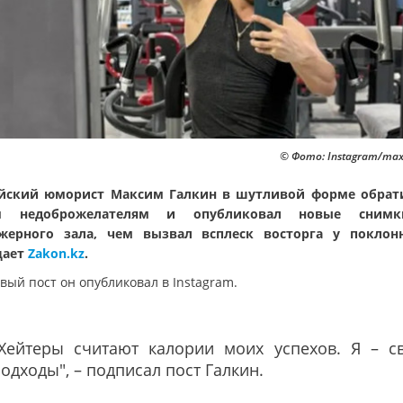
© Фото: Instagram/max
йский юморист Максим Галкин в шутливой форме обрат
м недоброжелателям и опубликовал новые сним
жерного зала, чем вызвал всплеск восторга у поклон
щает
Zakon.kz
.
вый пост он опубликовал в Instagram.
"Хейтеры считают калории моих успехов. Я – с
одходы", – подписал пост Галкин.