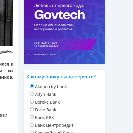
galkinru
ился к
ки из
Какому банку вы доверяете?
ников,
Alatau city bank
Altyn Bank
Bereke Bank
Forte Bank
вои
Банк RBK
Банк ЦентрКредит
Евразийский Банк