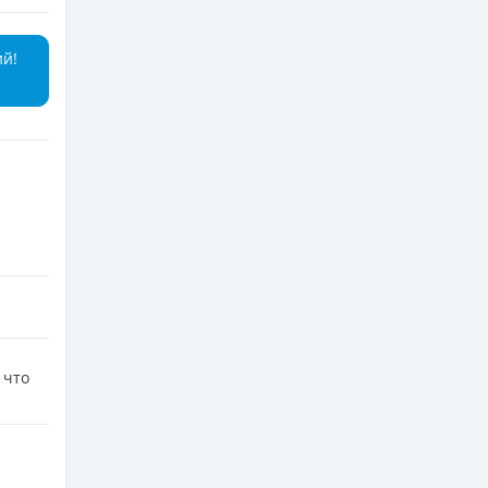
ий!
 что