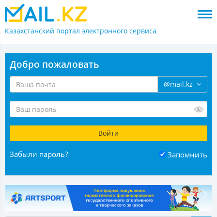
Казахстанский портал
электронного сервиса
Добро пожаловать
@mail.kz
Забыли пароль?
Запомнить