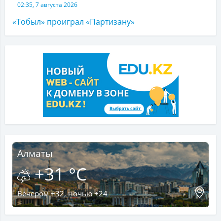
02:35, 7 августа 2026
«Тобыл» проиграл «Партизану»
Алматы
+31 °C
Вечером +32, ночью +24