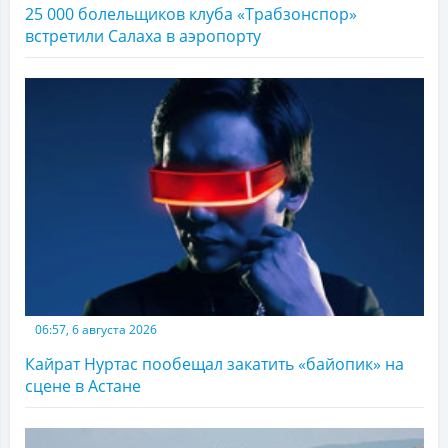
25 000 болельщиков клуба «Трабзонспор»
встретили Салаха в аэропорту
06:57, 6 августа 2026
Кайрат Нуртас пообещал закатить «байопик» на
сцене в Астане