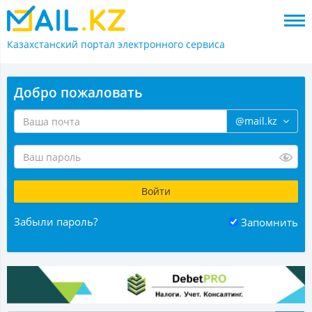
Казахстанский портал
электронного сервиса
Добро пожаловать
@mail.kz
Забыли пароль?
Запомнить