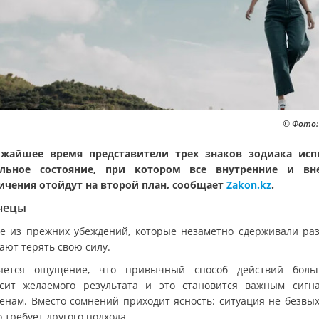
© Фото:
жайшее время представители трех знаков зодиака ис
альное состояние, при котором все внутренние и вн
ичения отойдут на второй план, сообщает
Zakon.kz
.
нецы
е из прежних убеждений, которые незаметно сдерживали раз
ают терять свою силу.
яется ощущение, что привычный способ действий бол
сит желаемого результата и это становится важным сигн
енам. Вместо сомнений приходит ясность: ситуация не безвых
 требует другого подхода.