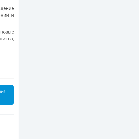
ущение
ений и
 новые
ьства,
ий!