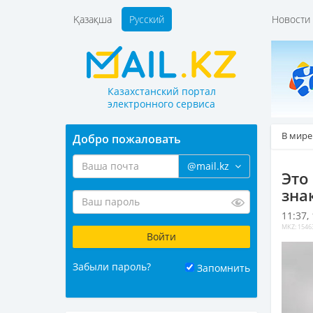
Қазақша
Русский
Новост
Казахстанский портал
электронного сервиса
В мире
Добро пожаловать
@mail.kz
Это
зна
11:37,
MKZ: 1546
Забыли пароль?
Запомнить