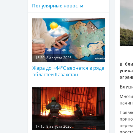
Популярные новости
15:30, 8 августа 2026
В бли
Жара до +44°С вернется в ряде
уник
областей Казахстан
огран
Близ
Многи
начин
Появл
прино
перем
17:15, 8 августа 2026
просто