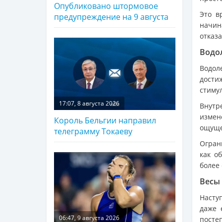
Опубликовано штормовое
Это в
предупреждение на 9 августа
начин
отказа
Водо
Водол
дости
стиму
17:07, 8 августа 2026
Внутр
измен
Король Бельгии направил
ощуще
телеграмму Токаеву
Огран
как о
более
Весы
Насту
даже 
06:47, 9 августа 2026
постеп