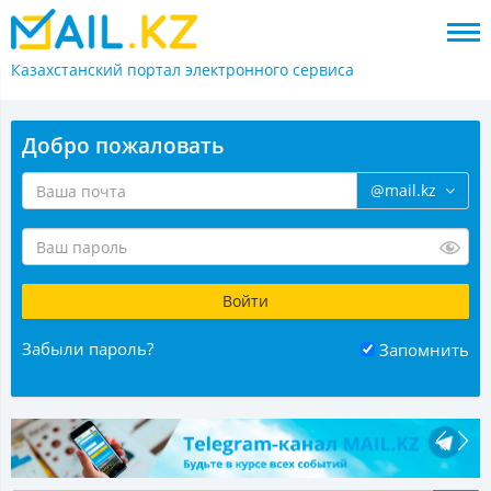
Казахстанский портал
электронного сервиса
Добро пожаловать
@mail.kz
Забыли пароль?
Запомнить