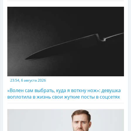
23:54, 6 августа 2026
«Волен сам выбрать, куда я воткну нож»: девушка
воплотила в жизнь свои жуткие посты в соцсетях