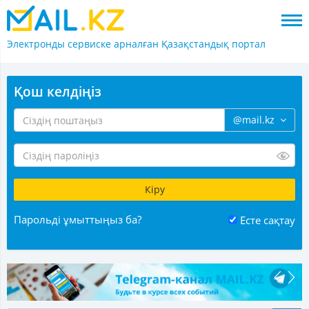
Электронды сервиске арналған
Қазақстандық портал
Қош келдіңіз
@mail.kz
Парольді ұмыттыңыз ба?
Есте сақтау