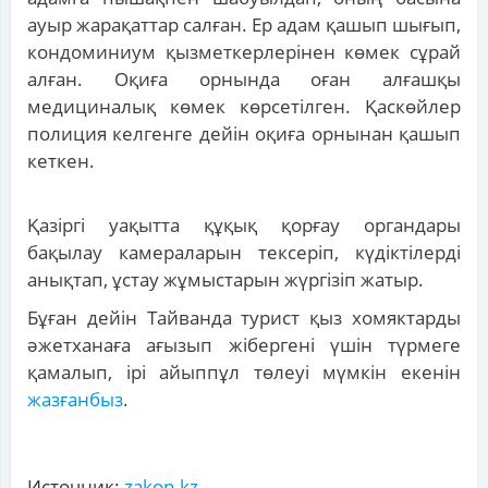
ауыр жарақаттар салған. Ер адам қашып шығып,
кондоминиум қызметкерлерінен көмек сұрай
алған. Оқиға орнында оған алғашқы
медициналық көмек көрсетілген. Қаскөйлер
полиция келгенге дейін оқиға орнынан қашып
кеткен.
Қазіргі уақытта құқық қорғау органдары
бақылау камераларын тексеріп, күдіктілерді
анықтап, ұстау жұмыстарын жүргізіп жатыр.
Бұған дейін Тайванда турист қыз хомяктарды
әжетханаға ағызып жібергені үшін түрмеге
қамалып, ірі айыппұл төлеуі мүмкін екенін
жазғанбыз
.
Источник:
zakon.kz