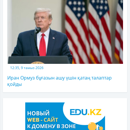
12:35, 9 тамыз 2026
Иран Ормуз бұғазын ашу үшін қатаң талаптар
қойды