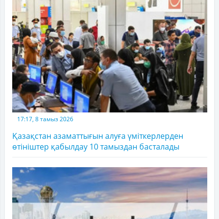
17:17, 8 тамыз 2026
Қазақстан азаматтығын алуға үміткерлерден
өтініштер қабылдау 10 тамыздан басталады