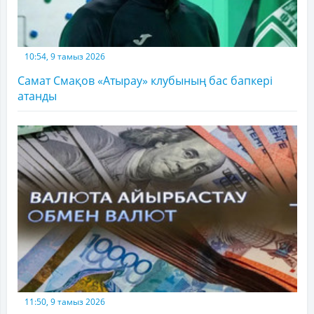
10:54, 9 тамыз 2026
Самат Смақов «Атырау» клубының бас бапкері
атанды
11:50, 9 тамыз 2026