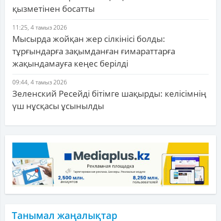
қызметінен босатты
11:25, 4 тамыз 2026
Мысырда жойқан жер сілкінісі болды:
тұрғындарға зақымданған ғимараттарға
жақындамауға кеңес берілді
09:44, 4 тамыз 2026
Зеленский Ресейді бітімге шақырды: келісімнің
үш нұсқасы ұсынылды
Танымал жаңалықтар