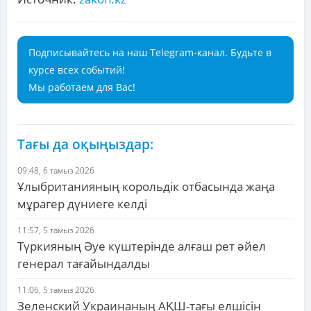
Подписывайтесь на наш Telegram-канал. Будьте в
курсе всех событий!
Мы работаем для Вас!
Тағы да оқыңыздар:
09:48, 6 тамыз 2026
Ұлыбританияның корольдік отбасында жаңа
мұрагер дүниеге келді
11:57, 5 тамыз 2026
Түркияның Әуе күштерінде алғаш рет әйел
генерал тағайындалды
11:06, 5 тамыз 2026
Зеленский Украинаның АҚШ-тағы елшісін