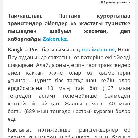
© Сурет: pixabay
Таиландтың Паттайя курортында
трансгендер әйелдер 65 жастағы туристке
пышақпен шабуыл жасаған, деп
хабарлайды
Zakon.kz
.
Bangkok Post басылымының
мәліметінше
, Нонг
Пру ауданында саяхатшы өз пәтеріне екі әйелді
шақырған. Алайда оның есігін төрт трансгендер
әйел қаққан және олар өз қызметтерін
ұсынған. Турист бас тартқаннан кейін олар
әрқайсысына 10 мың тай бат (167 мың
теңгеден астам) төлемейінше бөлмеден
кетпейтінін айтқан. Жалпы сомасы 40 мың
батты (689 мың теңгеден астам) құраған болар
еді.
Қақтығыс нәтижесінде трансгендерлер ер
адамға пышақпен шабуылдап, оның басына