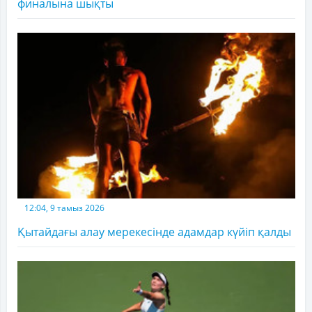
финалына шықты
12:04, 9 тамыз 2026
Қытайдағы алау мерекесінде адамдар күйіп қалды