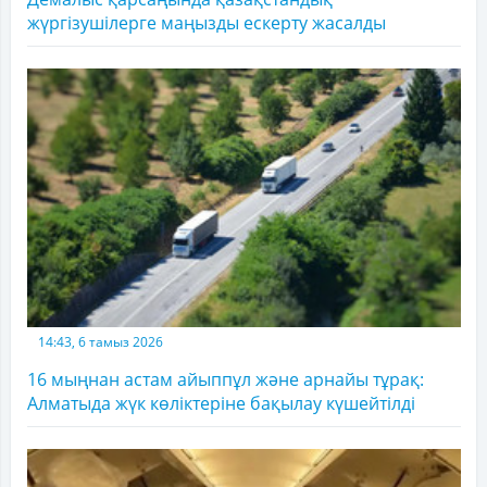
жүргізушілерге маңызды ескерту жасалды
14:43, 6 тамыз 2026
16 мыңнан астам айыппұл және арнайы тұрақ:
Алматыда жүк көліктеріне бақылау күшейтілді