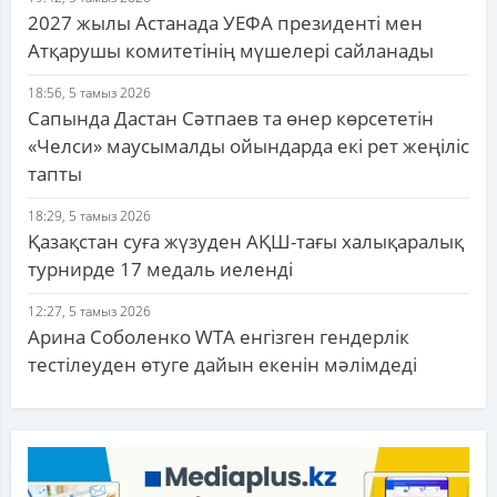
2027 жылы Астанада УЕФА президенті мен
Атқарушы комитетінің мүшелері сайланады
18:56, 5 тамыз 2026
Сапында Дастан Сәтпаев та өнер көрсететін
«Челси» маусымалды ойындарда екі рет жеңіліс
тапты
18:29, 5 тамыз 2026
Қазақстан суға жүзуден АҚШ-тағы халықаралық
турнирде 17 медаль иеленді
12:27, 5 тамыз 2026
Арина Соболенко WTA енгізген гендерлік
тестілеуден өтуге дайын екенін мәлімдеді