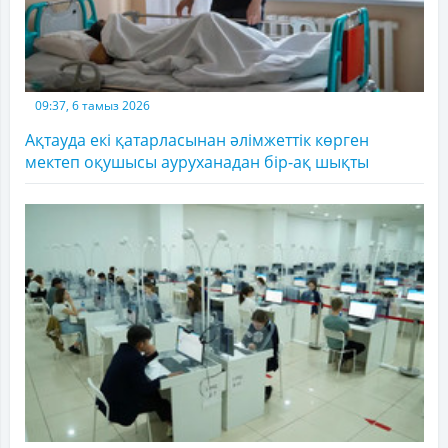
09:37, 6 тамыз 2026
Ақтауда екі қатарласынан әлімжеттік көрген
мектеп оқушысы ауруханадан бір-ақ шықты