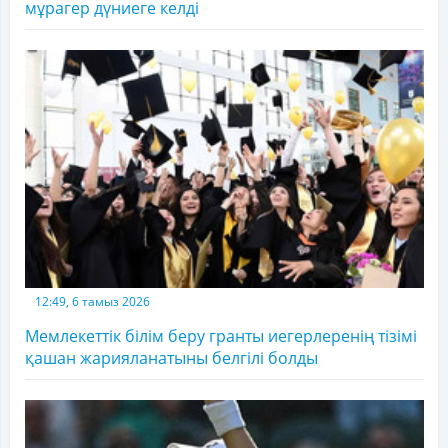
мұрагер дүниеге келді
12:49, 6 тамыз 2026
Мемлекеттік білім беру гранты иегерлеренің тізімі
қашан жарияланатыны белгілі болды