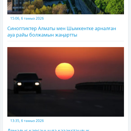
15:06, 6 тамыз 2026
Синоптиктер Алматы мен Шымкентке арналған
ауа райы болжамын жаңартты
13:35, 6 тамыз 2026
Демалыс қарсаңында қазақстандық