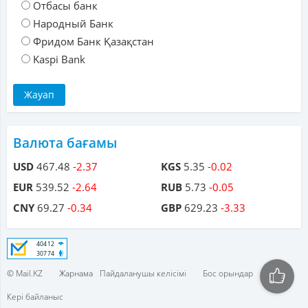
Отбасы банк
Народный Банк
Фридом Банк Қазақстан
Kaspi Bank
Валюта бағамы
USD
467.48
-2.37
KGS
5.35
-0.02
EUR
539.52
-2.64
RUB
5.73
-0.05
CNY
69.27
-0.34
GBP
629.23
-3.33
© Mail.KZ
Жарнама
Пайдаланушы келісімі
Бос орындар
Кері байланыс