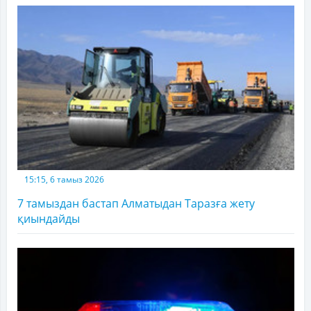
15:15, 6 тамыз 2026
7 тамыздан бастап Алматыдан Таразға жету
қиындайды