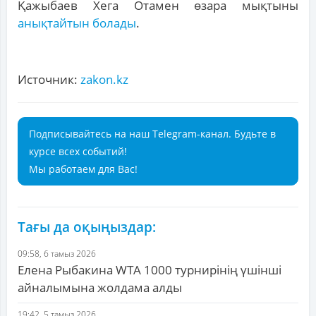
Қажыбаев Хега Отамен өзара мықтыны
анықтайтын болады
.
Источник:
zakon.kz
Подписывайтесь на наш Telegram-канал. Будьте в
курсе всех событий!
Мы работаем для Вас!
Тағы да оқыңыздар:
09:58, 6 тамыз 2026
Елена Рыбакина WTA 1000 турнирінің үшінші
айналымына жолдама алды
19:42, 5 тамыз 2026