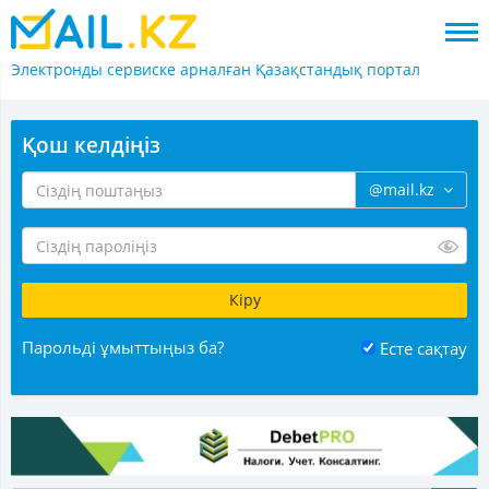
Электронды сервиске арналған
Қазақстандық портал
Қош келдіңіз
@mail.kz
Парольді ұмыттыңыз ба?
Есте сақтау