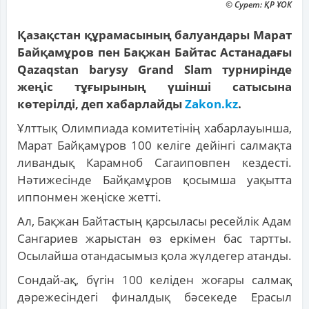
© Сурет: ҚР ҰОК
Қазақстан құрамасының балуандары Марат
Байқамұров пен Бақжан Байтас Астанадағы
Qazaqstan barysy Grand Slam турнирінде
жеңіс тұғырының үшінші сатысына
көтерілді, деп хабарлайды
Zakon.kz
.
Ұлттық Олимпиада комитетінің хабарлауынша,
Марат Байқамұров 100 келіге дейінгі салмақта
ливандық Карамноб Сагаиповпен кездесті.
Нәтижесінде Байқамұров қосымша уақытта
иппонмен жеңіске жетті.
Ал, Бақжан Байтастың қарсыласы ресейлік Адам
Сангариев жарыстан өз еркімен бас тартты.
Осылайша отандасымыз қола жүлдегер атанды.
Сондай-ақ, бүгін 100 келіден жоғары салмақ
дәрежесіндегі финалдық бәсекеде Ерасыл