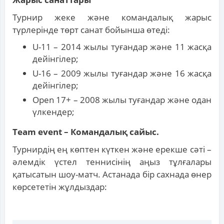
Турнир жеке және командалық жарыс
түрлерінде төрт санат бойынша өтеді:
U-11 – 2014 жылы туғандар және 11 жасқа
дейінгілер;
U-16 – 2009 жылы туғандар және 16 жасқа
дейінгілер;
Open 17+ – 2008 жылы туғандар және одан
үлкендер;
Team event – Командалық сайыс.
Турнирдің ең көптен күткен және ерекше сәті –
әлемдік үстел теннисінің аңыз тұлғалары
қатысатын шоу-матч. Астанада бір сахнада өнер
көрсететін жұлдыздар: