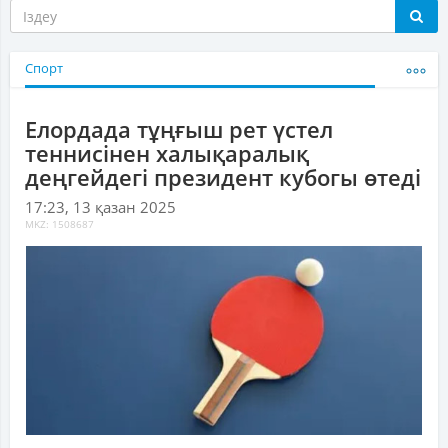
Спорт
Елордада тұңғыш рет үстел
теннисінен халықаралық
деңгейдегі президент кубогы өтеді
17:23, 13 қазан 2025
MKZ: 1508687