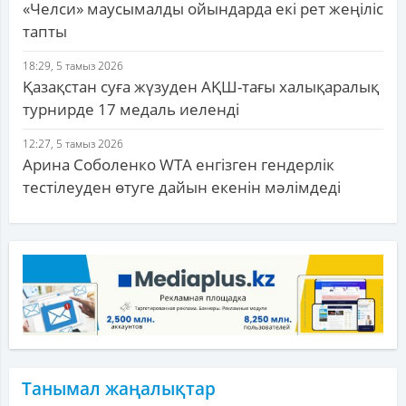
«Челси» маусымалды ойындарда екі рет жеңіліс
тапты
18:29, 5 тамыз 2026
Қазақстан суға жүзуден АҚШ-тағы халықаралық
турнирде 17 медаль иеленді
12:27, 5 тамыз 2026
Арина Соболенко WTA енгізген гендерлік
тестілеуден өтуге дайын екенін мәлімдеді
Танымал жаңалықтар