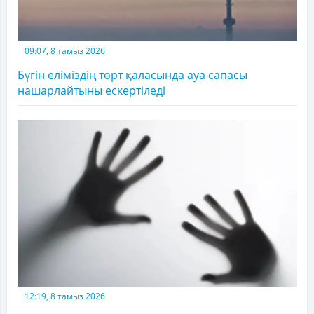
09:07, 8 тамыз 2026
Бүгін еліміздің төрт қаласында ауа сапасы
нашарлайтыны ескертіледі
12:19, 8 тамыз 2026