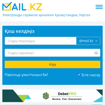
Электронды сервиске арналған
Қазақстандық портал
Қош келдіңіз
@mail.kz
Парольді ұмыттыңыз ба?
Есте сақтау