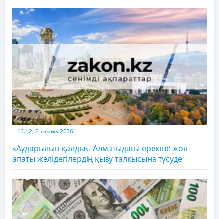
13:12, 8 тамыз 2026
«Аударылып қалды». Алматыдағы ерекше жол
апаты желідегілердің қызу талқысына түсуде