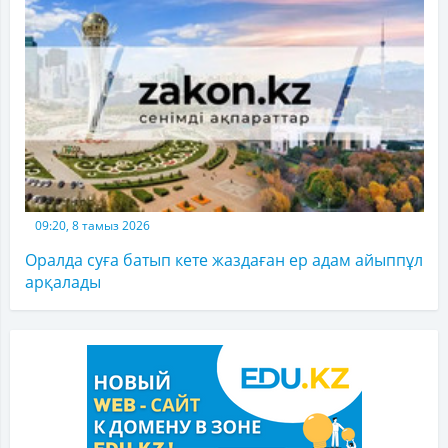
09:20, 8 тамыз 2026
Оралда суға батып кете жаздаған ер адам айыппұл
арқалады