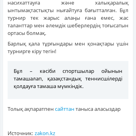
насихаттауға және халықаралық
ынтымақтастықты нығайтуға бағытталған. Бұл
турнир тек жарыс алаңы ғана емес, жас
таланттар мен әлемдік шеберлердің тоғысатын
ортасы болмақ.
Барлық қала тұрғындары мен қонақтары үшін
турнирге кіру тегін!
Бұл – кәсіби спортшылар ойынын
тамашалап, қазақстандық теннисшілерді
қолдауға тамаша мүмкіндік.
Толық ақпаратпен
сайттан
таныса аласыздар
Источник:
zakon.kz