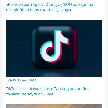
«Ректор гранттары». Отандық ЖОО-лар қанша
өзіндік білім беру грантын ұсынды
09:25, 8 тамыз 2026
TikTok-тағы тікелей эфир: Тараз тұрғыны бес
тәулікке қамауға алынды