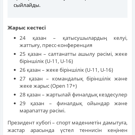
сыйлайды.
Жарыс кестесі
24 қазан – қатысушылардың келуі,
жаттығу, пресс-конференция
25 қазан – салтанатты ашылу рәсімі, жеке
біріншілік (U-11, U-16)
26 қазан – жеке біріншілік (U-11, U-16)
27 қазан – командалық біріншілік және
жеке жарыс (Open 17+)
28 қазан – жартылай финалдық кездесулер
29 қазан – финалдық ойындар және
марапаттау рәсімі.
Президент кубогі – спорт мәдениетін дамытуға,
жастар арасында үстел теннисін кеңінен