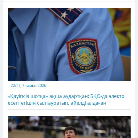
22:11, 7 тамыз 2026
«Қауіпсіз шотқа» ақша аудартқан: БҚО-да электр
есептегішін сылтауратып, әйелді алдаған