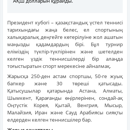
АҚШ долларын құрайды.
Президент кубогі – қазақстандық үстел теннисі
тарихындағы жаңа белес, ел спортының
халықаралық деңгейге көтерілуіне жол ашатын
маңызды қадамдардың бірі. Бұл турнир
еліміздің түкпір-түкпірінен және шетелден
келген үздік теннисшілерді бір алаңда
тоғыстыратын спорт мерекесіне айналмақ.
Жарысқа 250-ден астам спортшы, 50-ге жуық
бапкер және 30 төреші қатысады.
Қатысушылар қатарында Астана, Алматы,
Шымкент, Қарағанды өңірлерінен, сондай-ақ
Оңтүстік Корея, Қытай, Венгрия, Мысыр,
Малайзия, Иран және Сауд Арабиясы сияқты
елдерден келген теннисшілер бар.
Жарыс санаттары