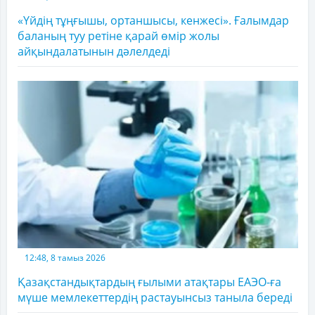
«Үйдің тұңғышы, ортаншысы, кенжесі». Ғалымдар
баланың туу ретіне қарай өмір жолы
айқындалатынын дәлелдеді
12:48, 8 тамыз 2026
Қазақстандықтардың ғылыми атақтары ЕАЭО-ға
мүше мемлекеттердің растауынсыз таныла береді