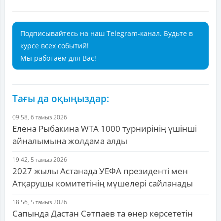
Подписывайтесь на наш Telegram-канал. Будьте в
курсе всех событий!
Мы работаем для Вас!
Тағы да оқыңыздар:
09:58, 6 тамыз 2026
Елена Рыбакина WTA 1000 турнирінің үшінші
айналымына жолдама алды
19:42, 5 тамыз 2026
2027 жылы Астанада УЕФА президенті мен
Атқарушы комитетінің мүшелері сайланады
18:56, 5 тамыз 2026
Сапында Дастан Сәтпаев та өнер көрсететін