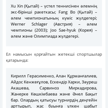
Xu Xin (Қытай) – үстел теннисінен әлемнің
экс-бірінші ракеткасы; Fang Bo (Қытай) –
әлем чемпионатының күміс жүлдегері;
Werner Schlager (Австрия) – әлем
чемпионы (2003); Joo Sae-hyuk (Корея) –
әлем және Олимпиада жүлдегері.
Ел намысын қорғайтын жетекші спортшылар
қатарында:
Кирилл Герасименко, Алан Құрманғалиев,
Айдос Кенжеғұлов, Ескендір Харки, Зәуреш
Акашева, Сарвиноз Миркадирова,
Жанерке Көшкімбаева және Әнел Бақыт
бар. Олардың қатысуы турнирдің деңгейін
арттырып, жас буынға үлкен шабыт