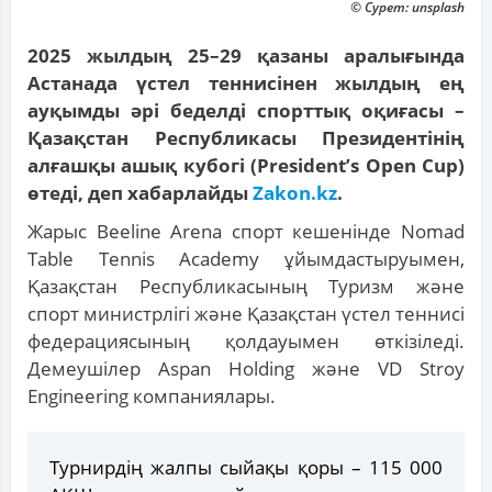
© Сурет: unsplash
2025 жылдың 25–29 қазаны аралығында
Астанада үстел теннисінен жылдың ең
ауқымды әрі беделді спорттық оқиғасы –
Қазақстан Республикасы Президентінің
алғашқы ашық кубогі (President’s Open Cup)
өтеді, деп хабарлайды
Zakon.kz
.
Жарыс Beeline Arena спорт кешенінде Nomad
Table Tennis Academy ұйымдастыруымен,
Қазақстан Республикасының Туризм және
спорт министрлігі және Қазақстан үстел теннисі
федерациясының қолдауымен өткізіледі.
Демеушілер Aspan Holding және VD Stroy
Engineering компаниялары.
Турнирдің жалпы сыйақы қоры – 115 000