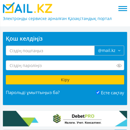
Электронды сервиске арналған
Қазақстандық портал
Қош келдіңіз
@mail.kz
Парольді ұмыттыңыз ба?
Есте сақтау