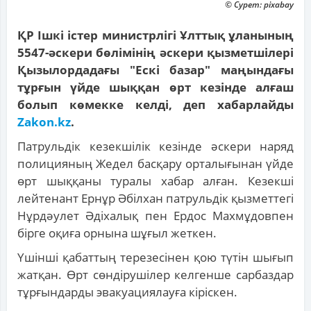
© Сурет: pixabay
ҚР Ішкі істер министрлігі Ұлттық ұланының
5547-әскери бөлімінің әскери қызметшілері
Қызылордадағы "Ескі базар" маңындағы
тұрғын үйде шыққан өрт кезінде алғаш
болып көмекке келді, деп хабарлайды
Zakon.kz
.
Патрульдік кезекшілік кезінде әскери наряд
полицияның Жедел басқару орталығынан үйде
өрт шыққаны туралы хабар алған. Кезекші
лейтенант Ернұр Әбілхан патрульдік қызметтегі
Нұрдәулет Әдіхалық пен Ердоc Махмұдовпен
бірге оқиға орнына шұғыл жеткен.
Үшінші қабаттың терезесінен қою түтін шығып
жатқан. Өрт сөндірушілер келгенше сарбаздар
тұрғындарды эвакуациялауға кіріскен.