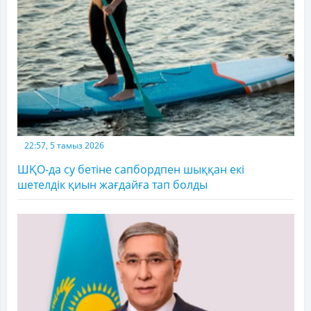
22:57, 5 тамыз 2026
ШҚО-да су бетіне сапбордпен шыққан екі
шетелдік қиын жағдайға тап болды