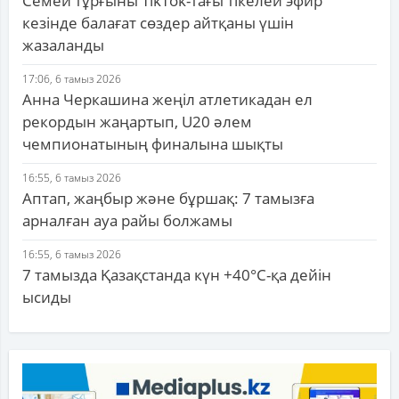
Семей тұрғыны TikTok-тағы тікелей эфир
кезінде балағат сөздер айтқаны үшін
жазаланды
17:06, 6 тамыз 2026
Анна Черкашина жеңіл атлетикадан ел
рекордын жаңартып, U20 әлем
чемпионатының финалына шықты
16:55, 6 тамыз 2026
Аптап, жаңбыр және бұршақ: 7 тамызға
арналған ауа райы болжамы
16:55, 6 тамыз 2026
7 тамызда Қазақстанда күн +40°С-қа дейін
ысиды