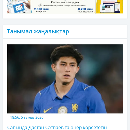
Танымал жаңалықтар
18:56, 5 тамыз 2026
Сапында Дастан Сәтпаев та өнер көрсететін