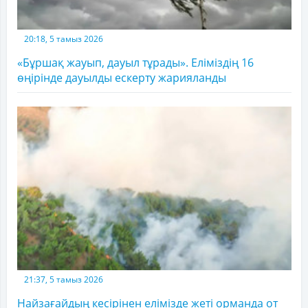
20:18, 5 тамыз 2026
«Бұршақ жауып, дауыл тұрады». Еліміздің 16
өңірінде дауылды ескерту жарияланды
21:37, 5 тамыз 2026
Найзағайдың кесірінен елімізде жеті орманда от