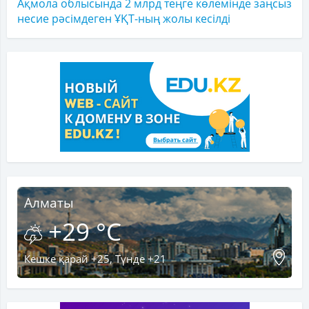
Ақмола облысында 2 млрд теңге көлемінде заңсыз
несие рәсімдеген ҰҚТ-ның жолы кесілді
Алматы
+29 °C
Кешке қарай +25, Түнде +21