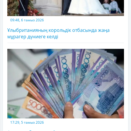
09:48, 6 тамыз 2026
Ұлыбританияның корольдік отбасында жаңа
мұрагер дүниеге келді
17:29, 5 тамыз 2026