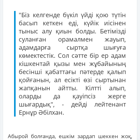
"Біз келгенде бүкіл үйді қою түтін
басып кеткен еді, күйік иісінен
тыныс алу қиын болды. Бетімізді
суланған орамалмен жауып,
адамдарға сыртқа шығуға
көмектестік. Сол сәтте бір ер адам
кішкентай қызы мен жұбайының
бесінші қабаттағы пәтерде қалып
қойғанын, ал есікті өзі сыртынан
жапқанын айтты. Кілтті алып,
оларды да қауіпсіз жерге
шығардық", - дейді лейтенант
Ернұр Әбілхан.
Абырой болғанда, ешкім зардап шеккен жоқ,