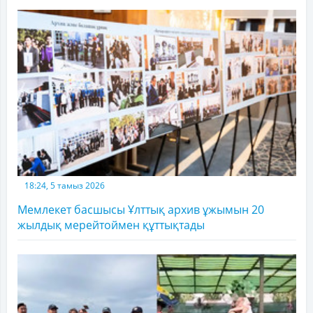
18:24, 5 тамыз 2026
Мемлекет басшысы Ұлттық архив ұжымын 20
жылдық мерейтоймен құттықтады