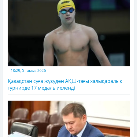
18:29, 5 тамыз 2026
Қазақстан суға жүзуден АҚШ-тағы халықаралық
турнирде 17 медаль иеленді