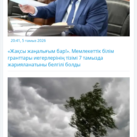
20:41, 5 тамыз 2026
«Жақсы жаңалығым бар!». Мемлекеттік білім
гранттары иегерлерінің тізімі 7 тамызда
жарияланатыны белгілі болды