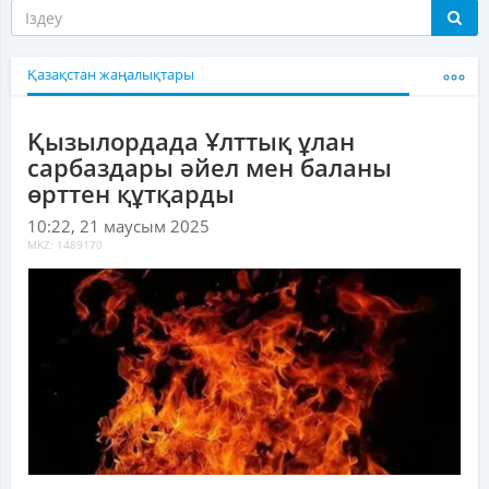
Қазақстан жаңалықтары
Қызылордада Ұлттық ұлан
сарбаздары әйел мен баланы
өрттен құтқарды
10:22, 21 маусым 2025
MKZ: 1489170