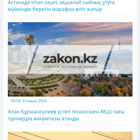
Астанада кітап оқып, ақшалай сыйлық ұтуға
мүмкіндік беретін марафон өтіп жатыр
09:58, 9 тамыз 2026
Алан Құрманғалиев үстел теннисінен АҚШ-тағы
турнирдің жеңімпазы атанды