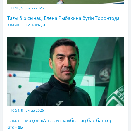
11:10, 9 тамыз 2026
Тағы бір сынақ: Елена Рыбакина бүгін Торонтода
кіммен ойнайды
10:54, 9 тамыз 2026
Самат Смақов «Атырау» клубының бас бапкері
атанды