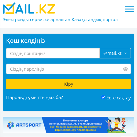
Электронды сервиске арналған
Қазақстандық портал
Қош келдіңіз
@mail.kz
Парольді ұмыттыңыз ба?
Есте сақтау