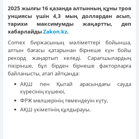
2025 жылғы 16 қазанда алтынның құны троя
унциясы үшін 4,3 мың доллардан асып,
тарихи максимумды жаңартты, деп
хабарлайды
Zakon.kz
.
Comex биржасының мәліметтері бойынша,
алтын бағасы қатарынан бірнеше күн бойы
рекорд жаңартып келеді. Сарапшылардың
пікірінше, бұл бірден бірнеше факторларға
байланысты, атап айтқанда:
АҚШ пен Қытай арасындағы сауда
күресінің күшеюі,
ФРЖ мөлшерінің төмендеуін күту,
АҚШ үкіметінің құлдырауы.