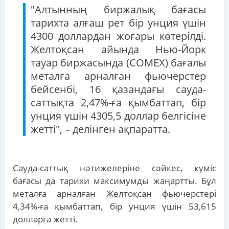
"Алтынның биржалық бағасы
тарихта алғаш рет бір унция үшін
4300 доллардан жоғары көтерілді.
Желтоқсан айында Нью-Йорк
тауар биржасында (COMEX) бағалы
металға арналған фьючерстер
бейсенбі, 16 қазандағы сауда-
саттықта 2,47%-ға қымбаттап, бір
унция үшін 4305,5 доллар белгісіне
жетті", – делінген ақпаратта.
Сауда-саттық нәтижелеріне сәйкес, күміс
бағасы да тарихи максимумды жаңартты. Бұл
металға арналған Желтоқсан фьючерстері
4,34%-ға қымбаттап, бір унция үшін 53,615
долларға жетті.