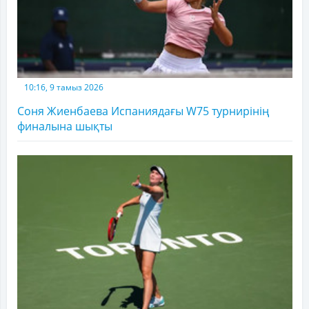
10:16, 9 тамыз 2026
Соня Жиенбаева Испаниядағы W75 турнирінің
финалына шықты