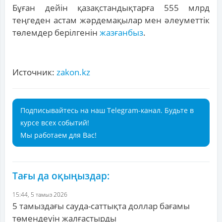
Бұған дейін қазақстандықтарға 555 млрд
теңгеден астам жәрдемақылар мен әлеуметтік
төлемдер берілгенін
жазғанбыз
.
Источник:
zakon.kz
Подписывайтесь на наш Telegram-канал. Будьте в
курсе всех событий!
Мы работаем для Вас!
Тағы да оқыңыздар:
15:44, 5 тамыз 2026
5 тамыздағы сауда-саттықта доллар бағамы
төмендеуін жалғастырды