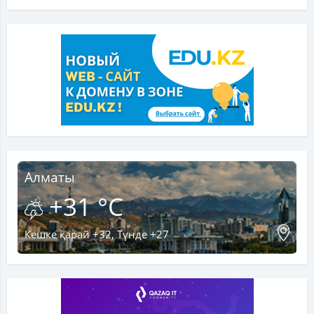
Алматы
+31 °C
Кешке қарай +32, Түнде +27