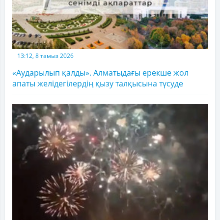
13:12, 8 тамыз 2026
«Аударылып қалды». Алматыдағы ерекше жол
апаты желідегілердің қызу талқысына түсуде