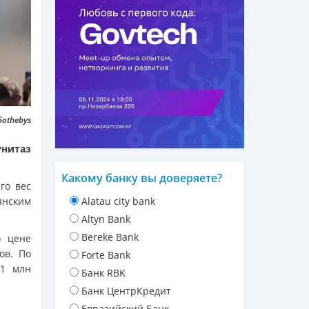
Sothebys
унитаз
Какому банку вы доверяете?
го вес
янским
Alatau city bank
Altyn Bank
Bereke Bank
о цене
ов. По
Forte Bank
,1 млн
Банк RBK
Банк ЦентрКредит
Евразийский Банк