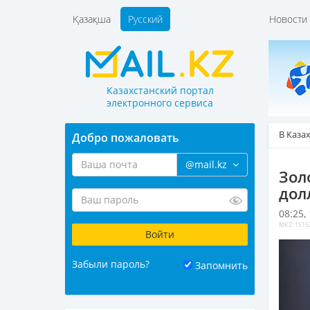
Қазақша
Русский
Новост
Казахстанский портал
электронного сервиса
В Каза
Добро пожаловать
@mail.kz
Зол
дол
08:25,
MKZ: 1515
Забыли пароль?
Запомнить