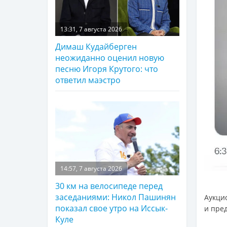
13:31, 7 августа 2026
Димаш Кудайберген
неожиданно оценил новую
песню Игоря Крутого: что
ответил маэстро
14:57, 7 августа 2026
30 км на велосипеде перед
заседаниями: Никол Пашинян
Аукци
показал свое утро на Иссык-
и пре
Куле