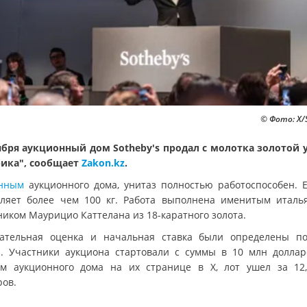
© Фото: Х/
ября аукционный дом Sotheby's продал с молотка золотой 
ика", сообщает
Zakon.kz
.
нным
аукционного дома, унитаз полностью работоспособен. Е
вляет более чем 100 кг. Работа выполнена именитым италь
ником Маурицио Каттелана из 18-каратного золота.
ательная оценка и начальная ставка были определены п
а. Участники аукциона стартовали с суммы в 10 млн доллар
м аукционного дома на их странице в Х, лот ушел за 12
ров.