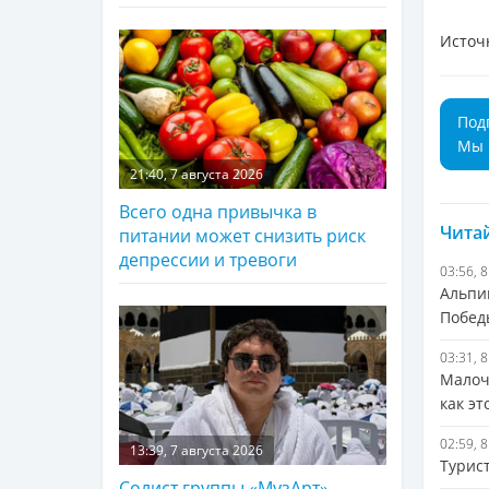
Источ
Под
Мы 
21:40, 7 августа 2026
Всего одна привычка в
Читай
питании может снизить риск
депрессии и тревоги
03:56, 
Альпи
Побед
03:31, 
Малоч
как э
02:59, 
13:39, 7 августа 2026
Турис
Солист группы «МузАрт»