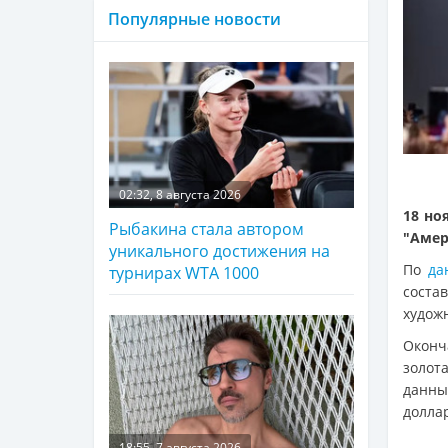
Популярные новости
02:32, 8 августа 2026
18 но
Рыбакина стала автором
"Амер
уникального достижения на
По
да
турнирах WTA 1000
соста
худож
Оконч
золот
данны
долла
18:55, 7 августа 2026