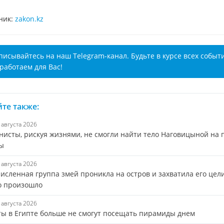
ник:
zakon.kz
писывайтесь на наш Telegram-канал. Будьте в курсе всех событ
работаем для Вас!
те также:
8 августа 2026
нисты, рискуя жизнями, не смогли найти тело Наговицыной на 
ы
8 августа 2026
исленная группа змей проникла на остров и захватила его цел
то произошло
8 августа 2026
ты в Египте больше не смогут посещать пирамиды днем