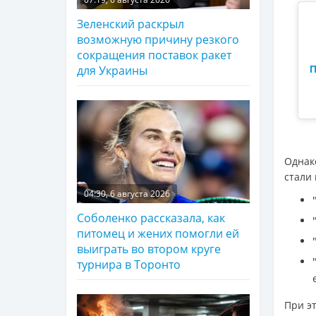
Зеленский раскрыл
возможную причину резкого
сокращения поставок ракет
для Украины
П
Однак
стали 
04:30, 6 августа 2026
Соболенко рассказала, как
питомец и жених помогли ей
выиграть во втором круге
турнира в Торонто
При э