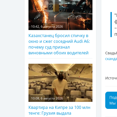
ф
10:42, 6 августа 2026
Казахстанец бросил спичку в
окно и сжег соседний Audi A6:
почему суд признал
виновными обоих водителей
Свадь
сканд
Источ
Под
10:08, 6 августа 2026
Мы 
Квартира на Кипре за 100 млн
тенге: Грузия выдала