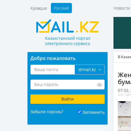
Қазақша
Русский
Новост
Казахстанский портал
электронного сервиса
В Каза
Добро пожаловать
@mail.kz
Жен
бум
07:32,
MKZ: 1489
Забыли пароль?
Запомнить