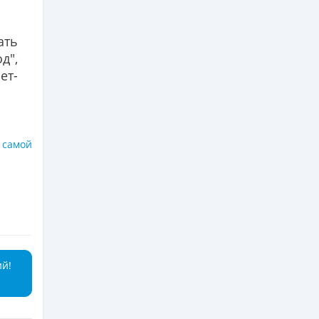
ать
д",
т-
я
самой
ий!