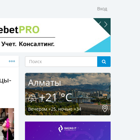
Вход
цы-
Алматы
+21 °C
Вечером +25, ночью +34