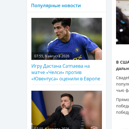
Популярные новости
07:55, 6 августа 2026
В США
Игру Дастана Сатпаева на
дальн
матче «Челси» против
Cваде
«Ювентуса» оценили в Европе
попул
чью ф
Прямо
побед
побед
07:19, 6 августа 2026