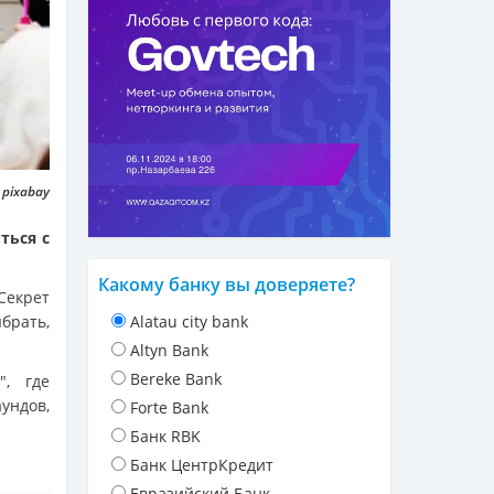
 pixabay
ться с
Какому банку вы доверяете?
Секрет
брать,
Alatau city bank
Altyn Bank
Bereke Bank
", где
ундов,
Forte Bank
Банк RBK
Банк ЦентрКредит
Евразийский Банк