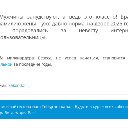
"Мужчины занудствуют, а ведь это классно! Бр
амилию жены – уже давно норма, на дворе 2025 го
– порадовались за невесту интерне
пользовательницы.
ба миллиардера Безоса, не успев начаться, становитс
альной
за последние годы.
ник:
zakon.kz
писывайтесь на наш Telegram-канал. Будьте в курсе всех событ
работаем для Вас!