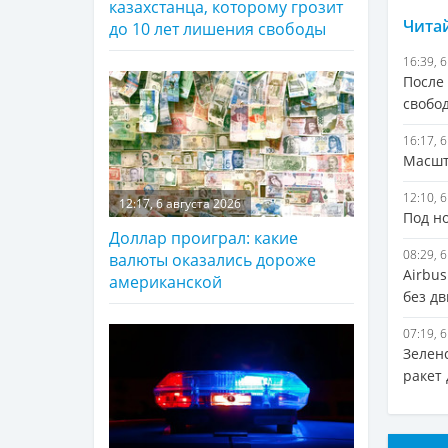
казахстанца, которому грозит
Читай
до 10 лет лишения свободы
16:39, 
После
свобо
16:17, 
Масшт
12:10, 
12:17, 6 августа 2026
Под н
Доллар проиграл: какие
08:29, 
валюты оказались дороже
Airbu
американской
без дв
07:19, 
Зелен
ракет