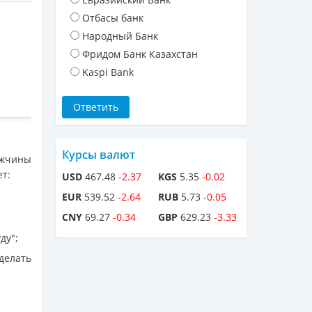
Отбасы банк
Народный Банк
Фридом Банк Казахстан
Kaspi Bank
Курсы валют
ужчины
ет:
USD
467.48
-2.37
KGS
5.35
-0.02
EUR
539.52
-2.64
RUB
5.73
-0.05
CNY
69.27
-0.34
GBP
629.23
-3.33
ду";
делать