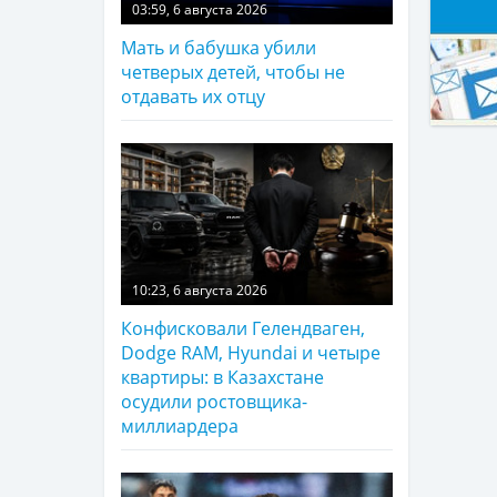
03:59, 6 августа 2026
Мать и бабушка убили
четверых детей, чтобы не
отдавать их отцу
10:23, 6 августа 2026
Конфисковали Гелендваген,
Dodge RAM, Hyundai и четыре
квартиры: в Казахстане
осудили ростовщика-
миллиардера