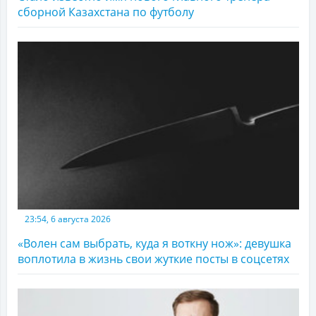
сборной Казахстана по футболу
23:54, 6 августа 2026
«Волен сам выбрать, куда я воткну нож»: девушка
воплотила в жизнь свои жуткие посты в соцсетях