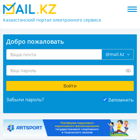
Казахстанский портал
электронного сервиса
Добро пожаловать
@mail.kz
Забыли пароль?
Запомнить