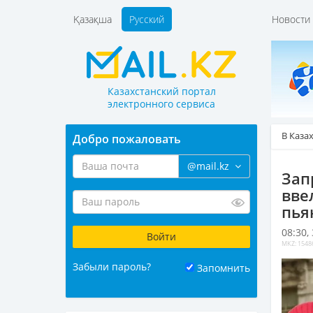
Қазақша
Русский
Новост
Казахстанский портал
электронного сервиса
В Каза
Добро пожаловать
@mail.kz
Зап
вве
пья
08:30,
MKZ: 1548
Забыли пароль?
Запомнить