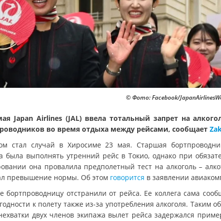
© Фото: Facebook/JapanAirlinesW
мая Japan Airlines (JAL) ввела тотальный запрет на алкого
роводников во время отдыха между рейсами, сообщает
Za
ом стал случай в Хиросиме 23 мая. Старшая бортпроводни
а была выполнять утренний рейс в Токио, однако при обязат
ровании она провалила предполетный тест на алкоголь – алко
ал превышение нормы. Об этом
говорится
в заявлении авиаком
ге бортпроводницу отстранили от рейса. Ее коллега сама сооб
одности к полету также из-за употребления алкоголя. Таким о
 нехватки двух членов экипажа вылет рейса задержался приме