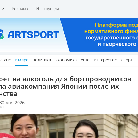
и
Реклама
Инструкция
хстане
В мире
Политика
Экономика
Авто
Интересное
Спорт
рет на алкоголь для бортпроводников
ла авиакомпания Японии после их
нства
 30 мая 2026
661