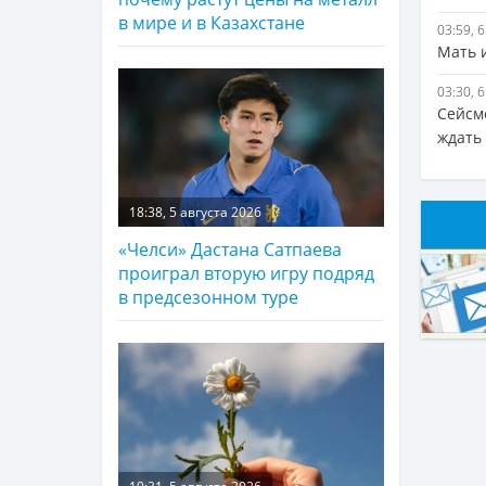
в мире и в Казахстане
03:59, 
Мать и
03:30, 
Сейсм
ждать
18:38, 5 августа 2026
«Челси» Дастана Сатпаева
проиграл вторую игру подряд
в предсезонном туре