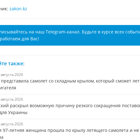
ник:
zakon.kz
писывайтесь на наш Telegram-канал. Будьте в курсе всех событ
работаем для Вас!
те также:
6 августа 2026
s представила самолет со складным крылом, который сможет лет
игателя
6 августа 2026
ский раскрыл возможную причину резкого сокращения поставо
 для Украины
6 августа 2026
я 97-летняя женщина прошла по крылу летящего самолета и не
ла