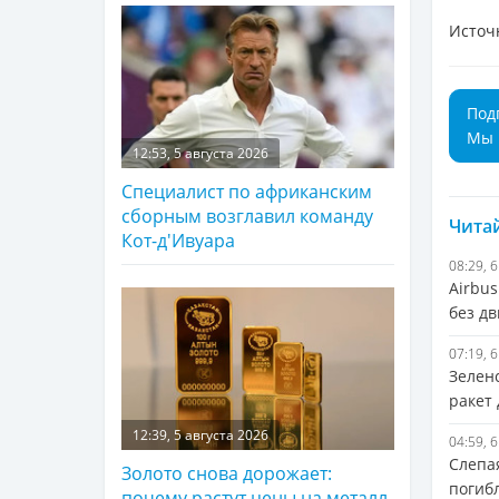
Источ
Под
Мы 
12:53, 5 августа 2026
Специалист по африканским
сборным возглавил команду
Читай
Кот-д'Ивуара
08:29, 
Airbu
без дв
07:19, 
Зелен
ракет
12:39, 5 августа 2026
04:59, 
Слепа
Золото снова дорожает:
погиб
почему растут цены на металл