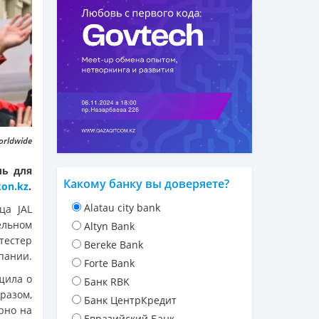
orldwide
ль для
Какому банку вы доверяете?
kon.kz
.
Alatau city bank
ца JAL
ельном
Altyn Bank
тестер
Bereke Bank
пании.
Forte Bank
щила о
Банк RBK
бразом,
Банк ЦентрКредит
рно на
Евразийский Банк