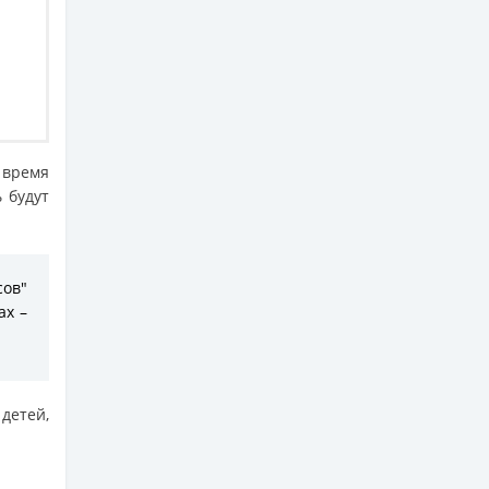
 время
 будут
сов"
ах –
детей,