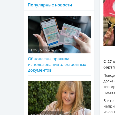
Популярные новости
15:53, 5 августа 2026
Обновлены правила
С 27 
использования электронных
бортп
документов
Повод
должн
тести
показ
В ито
неприг
из-за
18:31, 5 августа 2026