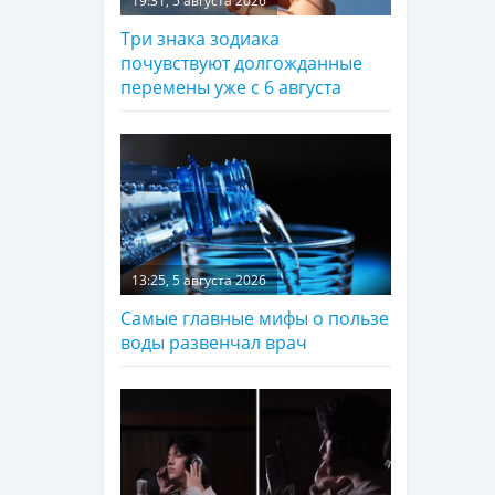
19:31, 5 августа 2026
Три знака зодиака
почувствуют долгожданные
перемены уже с 6 августа
13:25, 5 августа 2026
Самые главные мифы о пользе
воды развенчал врач