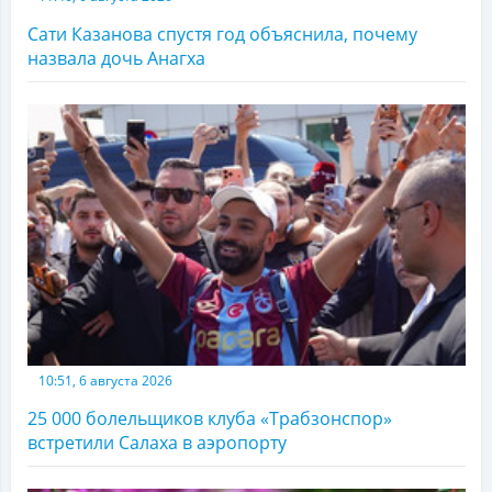
Сати Казанова спустя год объяснила, почему
назвала дочь Анагха
10:51, 6 августа 2026
25 000 болельщиков клуба «Трабзонспор»
встретили Салаха в аэропорту