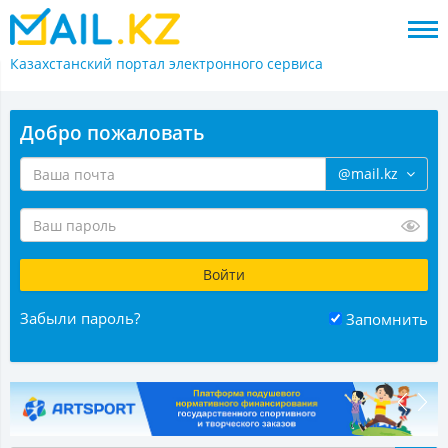
Казахстанский портал
электронного сервиса
Добро пожаловать
@mail.kz
Забыли пароль?
Запомнить