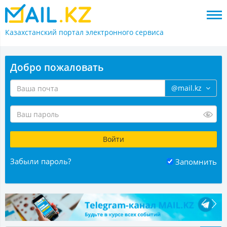
Казахстанский портал
электронного сервиса
Добро пожаловать
@mail.kz
Забыли пароль?
Запомнить