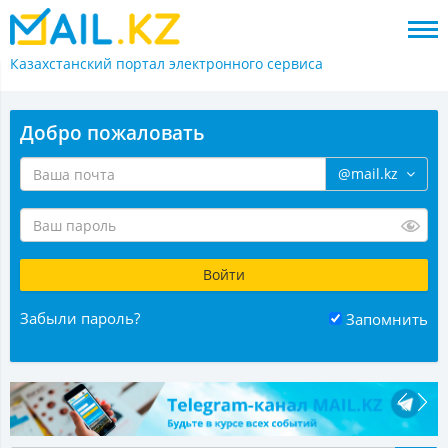
Казахстанский портал
электронного сервиса
Добро пожаловать
@mail.kz
Забыли пароль?
Запомнить