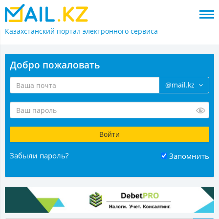
Казахстанский портал
электронного сервиса
Добро пожаловать
@mail.kz
Забыли пароль?
Запомнить