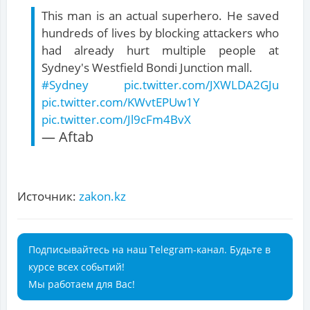
This man is an actual superhero. He saved
hundreds of lives by blocking attackers who
had already hurt multiple people at
Sydney's Westfield Bondi Junction mall.
#Sydney
pic.twitter.com/JXWLDA2GJu
pic.twitter.com/KWvtEPUw1Y
pic.twitter.com/Jl9cFm4BvX
— Aftab
Источник:
zakon.kz
Подписывайтесь на наш Telegram-канал. Будьте в
курсе всех событий!
Мы работаем для Вас!