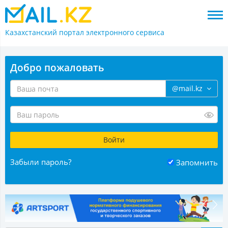
Казахстанский портал
электронного сервиса
Добро пожаловать
@mail.kz
Забыли пароль?
Запомнить