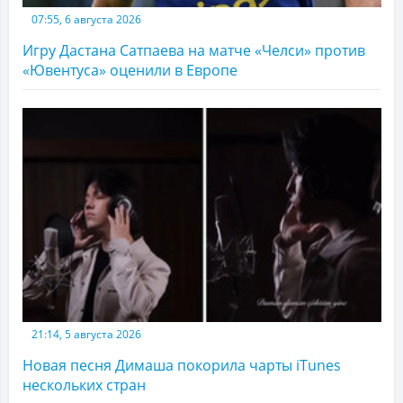
07:55, 6 августа 2026
Игру Дастана Сатпаева на матче «Челси» против
«Ювентуса» оценили в Европе
21:14, 5 августа 2026
Новая песня Димаша покорила чарты iTunes
нескольких стран