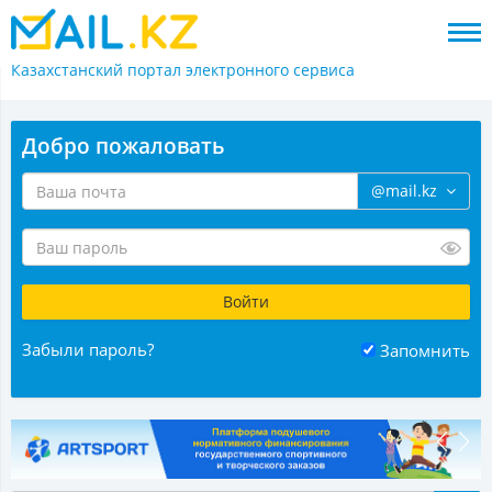
Казахстанский портал
электронного сервиса
Добро пожаловать
@mail.kz
Забыли пароль?
Запомнить