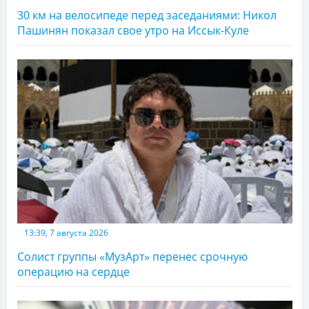
30 км на велосипеде перед заседаниями: Никол
Пашинян показал свое утро на Иссык-Куле
13:39, 7 августа 2026
Солист группы «МузАрт» перенес срочную
операцию на сердце