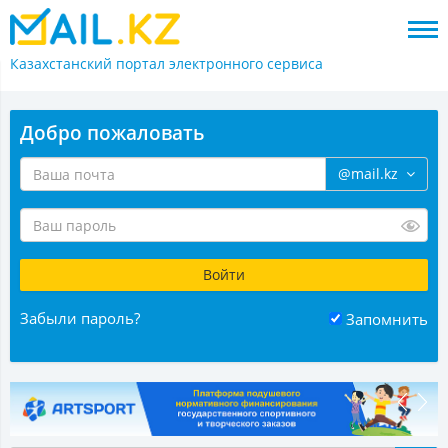
Казахстанский портал
электронного сервиса
Добро пожаловать
@mail.kz
Забыли пароль?
Запомнить