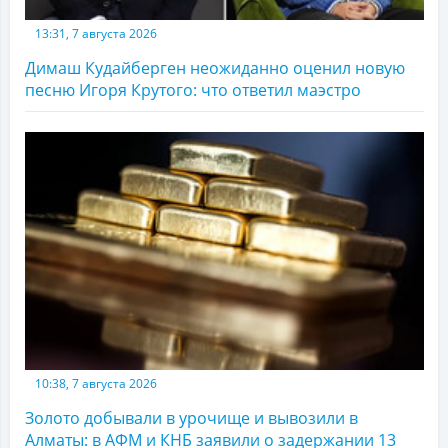
13:31, 7 августа 2026
Димаш Кудайберген неожиданно оценил новую
песню Игоря Крутого: что ответил маэстро
10:38, 7 августа 2026
Золото добывали в урочище и вывозили в
Алматы: в АФМ и КНБ заявили о задержании 13