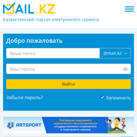
Казахстанский портал
электронного сервиса
Добро пожаловать
@mail.kz
Забыли пароль?
Запомнить