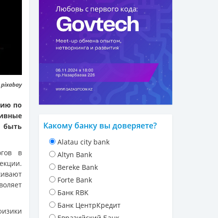
 pixabay
нию по
тивные
Какому банку вы доверяете?
 быть
Alatau city bank
огов в
Altyn Bank
кции.
Bereke Bank
живают
Forte Bank
воляет
Банк RBK
Банк ЦентрКредит
физики
Евразийский Банк