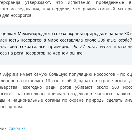
терсранда утверждают, что испытания, проведенные 
ного исследования, подтвердили, что радиоактивный матер
 для носорогов.
оценкам Международного союза охраны природы, в начале XX 
ленность носорогов в мире составляла около
500 тыс. особей
йчас она сократилась примерно
до 27 тыс.
из-за постоян
оса на рога носорогов на черном рынке.
 Африка имеет самую большую популяцию носорогов – по оц
сленность составляет 16 тыс. особей, однако в стране высок у
ньерства: ежегодно ради рогов убивают около 500 носо
рситет настоятельно призвал владельцев частных парков
ды и национальные органы по охране природы сделать ин
 носорогам.
ник:
zakon.kz