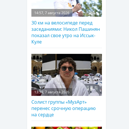
14:57, 7 августа 2026
30 км на велосипеде перед
заседаниями: Никол Пашинян
показал свое утро на Иссык-
Куле
13:39, 7 августа 2026
Солист группы «МузАрт»
перенес срочную операцию
на сердце