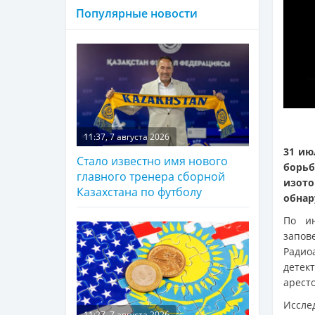
Популярные новости
11:37, 7 августа 2026
31 ию
Стало известно имя нового
борьб
главного тренера сборной
изот
Казахстана по футболу
обнар
По и
запо
Радио
детек
арест
Иссле
11:27, 7 августа 2026