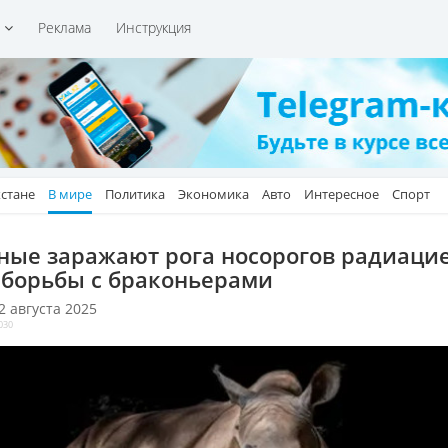
и
Реклама
Инструкция
хстане
В мире
Политика
Экономика
Авто
Интересное
Спорт
ные заражают рога носорогов радиаци
 борьбы с браконьерами
 2 августа 2025
030