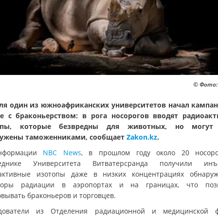
© Фото:
ля один из южноафриканских университетов начал кампа
е с браконьерством: в рога носорогов вводят радиоак
опы, которые безвредны для животных, но могут
ужены таможенниками, сообщает
Zakon.kz
.
нформации
NBC News
, в прошлом году около 20 носор
веднике Университета Витватерсранда получили инъе
активные изотопы даже в низких концентрациях обнару
торы радиации в аэропортах и на границах, что поз
овывать браконьеров и торговцев.
дователи из Отделения радиационной и медицинской 