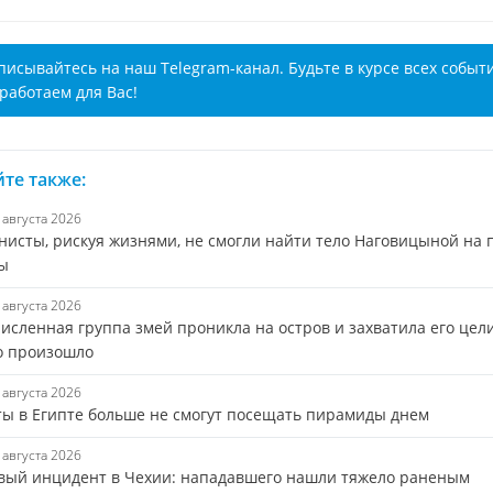
писывайтесь на наш Telegram-канал. Будьте в курсе всех событ
работаем для Вас!
те также:
8 августа 2026
нисты, рискуя жизнями, не смогли найти тело Наговицыной на 
ы
8 августа 2026
исленная группа змей проникла на остров и захватила его цел
то произошло
8 августа 2026
ты в Египте больше не смогут посещать пирамиды днем
8 августа 2026
вый инцидент в Чехии: нападавшего нашли тяжело раненым