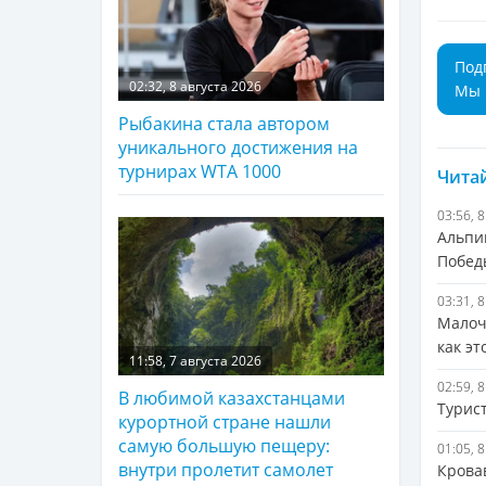
Под
02:32, 8 августа 2026
Мы 
Рыбакина стала автором
уникального достижения на
турнирах WTA 1000
Читай
03:56, 
Альпи
Побед
03:31, 
Малоч
как э
11:58, 7 августа 2026
02:59, 
В любимой казахстанцами
Турис
курортной стране нашли
самую большую пещеру:
01:05, 
внутри пролетит самолет
Крова