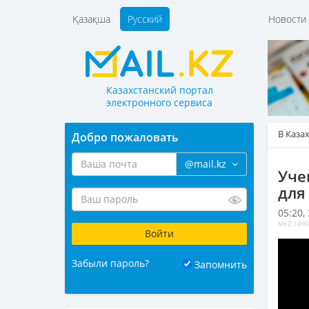
Қазақша
Русский
Новост
Казахстанский портал
электронного сервиса
В Каза
Добро пожаловать
@mail.kz
Уче
для
05:20,
MKZ: 1496
Забыли пароль?
Запомнить