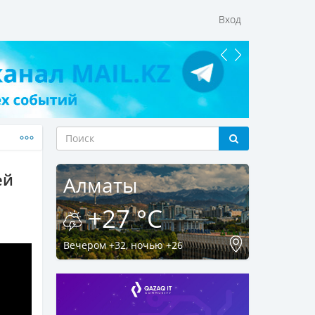
Вход
ей
Алматы
+27 °C
Вечером +32, ночью +26