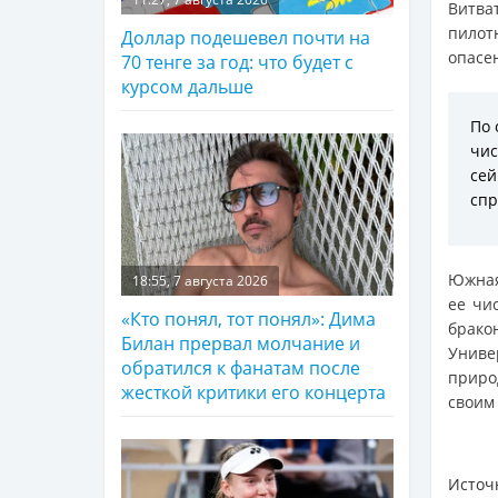
Витва
пилот
Доллар подешевел почти на
опасен
70 тенге за год: что будет с
курсом дальше
По 
чис
се
спр
Южная
18:55, 7 августа 2026
ее чи
«Кто понял, тот понял»: Дима
брако
Билан прервал молчание и
Униве
обратился к фанатам после
приро
жесткой критики его концерта
своим
Источ