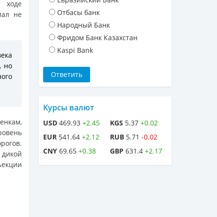
в ходе
Отбасы банк
иал не
Народный Банк
Фридом Банк Казахстан
Kaspi Bank
века
, но
ного
Курсы валют
енкам,
USD
469.93
+2.45
KGS
5.37
+0.02
ровень
EUR
541.64
+2.12
RUB
5.71
-0.02
рогов.
CNY
69.65
+0.38
GBP
631.4
+2.17
 дикой
ъекции