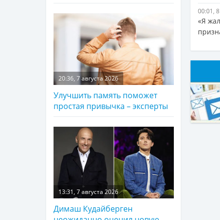
00:01, 
«Я жа
призн
20:36, 7 августа 2026
Улучшить память поможет
простая привычка – эксперты
13:31, 7 августа 2026
Димаш Кудайберген
неожиданно оценил новую