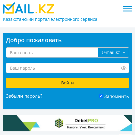
Казахстанский портал
электронного сервиса
Добро пожаловать
@mail.kz
Забыли пароль?
Запомнить