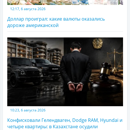
12:17, 6 августа 2026
Доллар проиграл: какие валюты оказались
дороже американской
10:23, 6 августа 2026
Конфисковали Гелендваген, Dodge RAM, Hyundai и
четыре квартиры: в Казахстане осудили