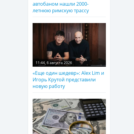
автобаном нашли 2000-
летнюю римскую трассу
11:44, 6 августа 2026
«Еще один шедевр»: Alex Lim и
Игорь Крутой представили
новую работу