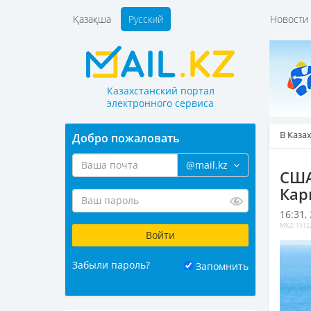
Қазақша
Русский
Новост
Казахстанский портал
электронного сервиса
В Каза
Добро пожаловать
@mail.kz
США
Кар
16:31,
MKZ: 1512
Забыли пароль?
Запомнить