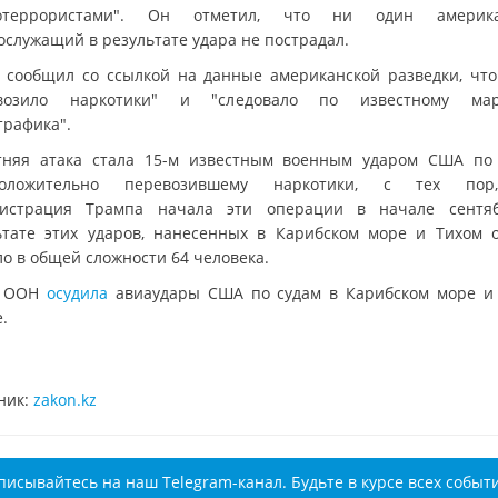
котеррористами". Он отметил, что ни один америка
ослужащий в результате удара не пострадал.
т сообщил со ссылкой на данные американской разведки, что
евозило наркотики" и "следовало по известному мар
трафика".
тняя атака стала 15-м известным военным ударом США по 
положительно перевозившему наркотики, с тех пор
истрация Трампа начала эти операции в начале сентя
ьтате этих ударов, нанесенных в Карибском море и Тихом о
ло в общей сложности 64 человека.
е ООН
осудила
авиаудары США по судам в Карибском море и
.
ник:
zakon.kz
писывайтесь на наш Telegram-канал. Будьте в курсе всех событ