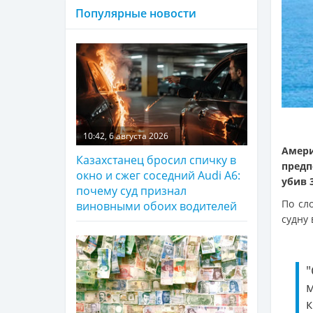
Популярные новости
10:42, 6 августа 2026
Амер
Казахстанец бросил спичку в
пред
окно и сжег соседний Audi A6:
убив 
почему суд признал
По сл
виновными обоих водителей
судну 