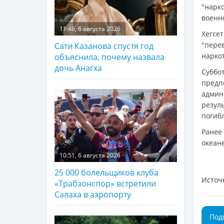
"нар
военн
11:46, 6 августа 2026
Хегсе
"пер
Сати Казанова спустя год
нарко
объяснила, почему назвала
дочь Анагха
Суббо
пред
админ
резул
погиб
Ране
океане
10:51, 6 августа 2026
25 000 болельщиков клуба
Источ
«Трабзонспор» встретили
Салаха в аэропорту
Под