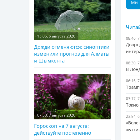
Мы 
Читай
15:06, 6 августа 2026
08:46, 
Дворц
Дожди отменяются: синоптики
интер
изменили прогноз для Алматы
и Шымкента
08:30, 
В Лонд
06:16, 
Трамп
03:17, 
Токио
07:53, 7 августа 2026
23:54, 
«Волен
Гороскоп на 7 августа:
жуткие
действуйте постепенно