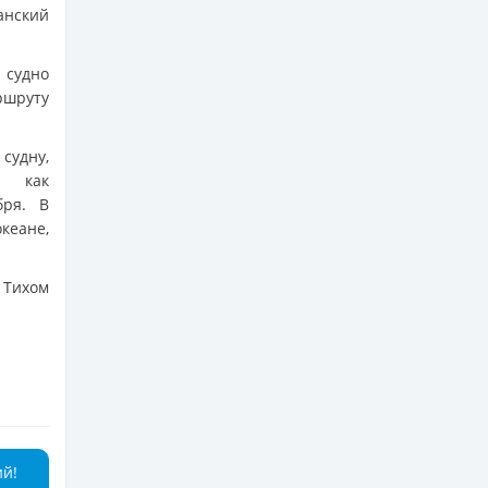
нский
 судно
шруту
судну,
, как
бря. В
кеане,
 Тихом
ий!