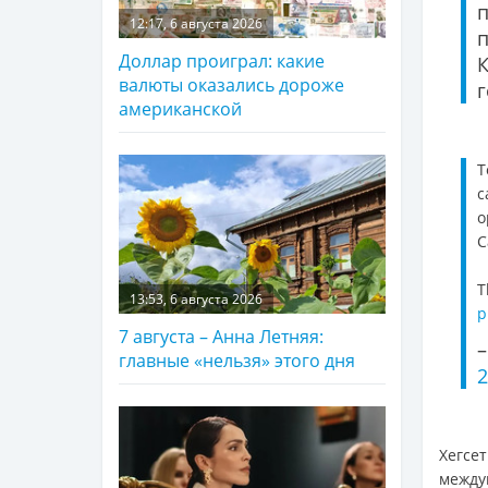
12:17, 6 августа 2026
Доллар проиграл: какие
валюты оказались дороже
г
американской
T
c
o
C
T
13:53, 6 августа 2026
p
7 августа – Анна Летняя:
–
главные «нельзя» этого дня
2
Хегсет
между