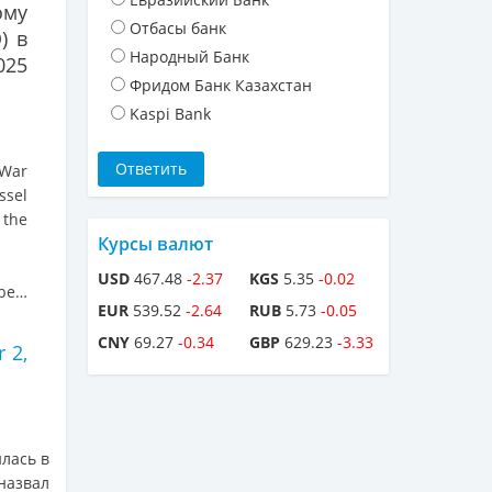
му
Отбасы банк
) в
Народный Банк
025
Фридом Банк Казахстан
Kaspi Bank
 War
ssel
 the
Курсы валют
USD
467.48
-2.37
KGS
5.35
-0.02
 be…
EUR
539.52
-2.64
RUB
5.73
-0.05
CNY
69.27
-0.34
GBP
629.23
-3.33
 2,
илась в
назвал