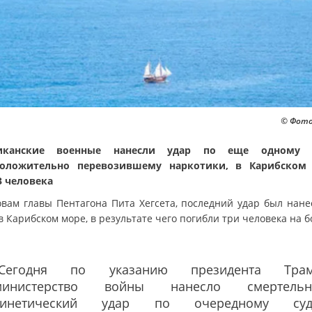
© Фото:
иканские военные нанесли удар по еще одному с
положительно перевозившему наркотики, в Карибском 
3 человека
овам главы Пентагона Пита Хегсета, последний удар был нане
в Карибском море, в результате чего погибли три человека на б
"Сегодня по указанию президента Трам
министерство войны нанесло смертельн
кинетический удар по очередному судн