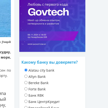
 freepik
удну,
море,
Какому банку вы доверяете?
сен по
Alatau city bank
орту.
Altyn Bank
Bereke Bank
Forte Bank
па
Банк RBK
ый
Банк ЦентрКредит
у,
Евразийский Банк