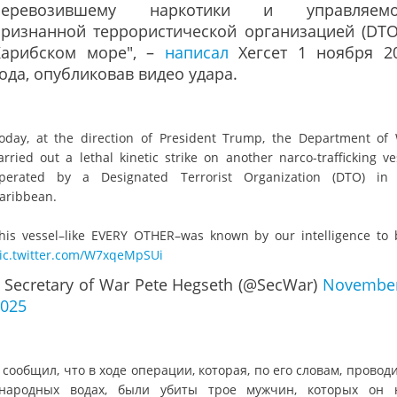
перевозившему наркотики и управляемо
признанной террористической организацией (DTO
Карибском море", –
написал
Хегсет 1 ноября 2
ода, опубликовав видео удара.
oday, at the direction of President Trump, the Department of
arried out a lethal kinetic strike on another narco-trafficking ve
perated by a Designated Terrorist Organization (DTO) in
aribbean.
his vessel–like EVERY OTHER–was known by our intelligence to
ic.twitter.com/W7xqeMpSUi
 Secretary of War Pete Hegseth (@SecWar)
November
025
 сообщил, что в ходе операции, которая, по его словам, провод
народных водах, были убиты трое мужчин, которых он 