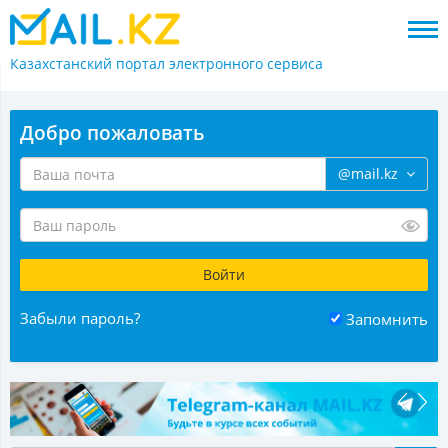
Казахстанский портал
электронного сервиса
Добро пожаловать
@mail.kz
Забыли пароль?
Запомнить