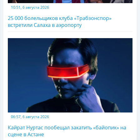
10:51, 6 августа 2026
25 000 болельщиков клуба «Трабзонспор»
встретили Салаха в аэропорту
06:57, 6 августа 2026
Кайрат Нуртас пообещал закатить «байопик» на
сцене в Астане