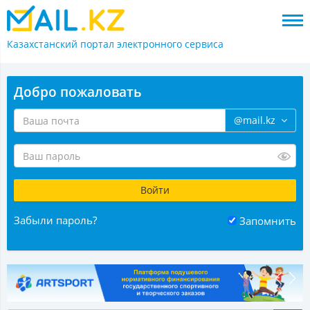
Казахстанский портал
электронного сервиса
Добро пожаловать
@mail.kz
Забыли пароль?
Запомнить