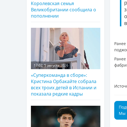
Королевская семья
з
Великобритании сообщила о
о
пополнении
в
Ранее
поджог
Ране
фабрик
17:02, 5 августа 2026
«Суперкоманда в сборе»:
Кристина Орбакайте собрала
Источ
всех троих детей в Испании и
показала редкие кадры
Под
Мы 