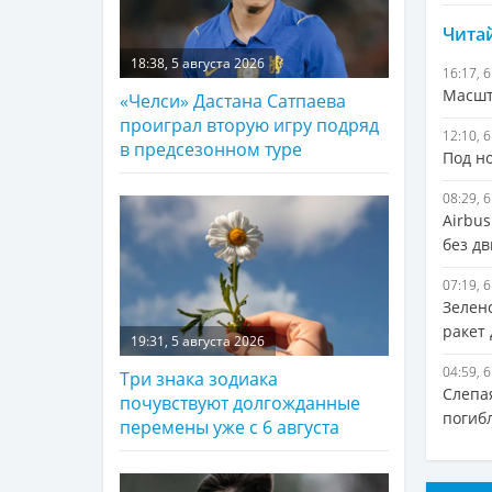
Читай
18:38, 5 августа 2026
16:17, 
Масшт
«Челси» Дастана Сатпаева
проиграл вторую игру подряд
12:10, 
в предсезонном туре
Под н
08:29, 
Airbu
без дв
07:19, 
Зелен
ракет
19:31, 5 августа 2026
04:59, 
Три знака зодиака
Слепа
почувствуют долгожданные
погиб
перемены уже с 6 августа