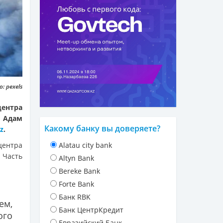
: pexels
ентра
и Адам
Какому банку вы доверяете?
z
.
центра
Alatau city bank
Часть
Altyn Bank
Bereke Bank
Forte Bank
Банк RBK
ем,
Банк ЦентрКредит
ого
Евразийский Банк