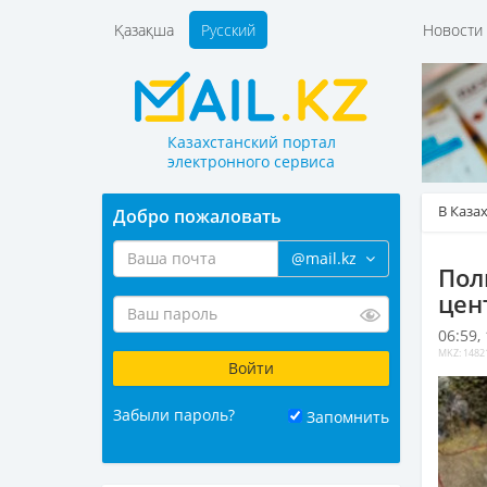
Қазақша
Русский
Новост
Казахстанский портал
электронного сервиса
В Каза
Добро пожаловать
@mail.kz
Пол
цен
06:59,
MKZ: 1482
Забыли пароль?
Запомнить