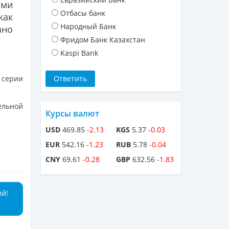
ими
Отбасы банк
как
Народный Банк
ано
Фридом Банк Казахстан
Kaspi Bank
 серии
ельной
Курсы валют
USD
469.85
-2.13
KGS
5.37
-0.03
EUR
542.16
-1.23
RUB
5.78
-0.04
CNY
69.61
-0.28
GBP
632.56
-1.83
ий!