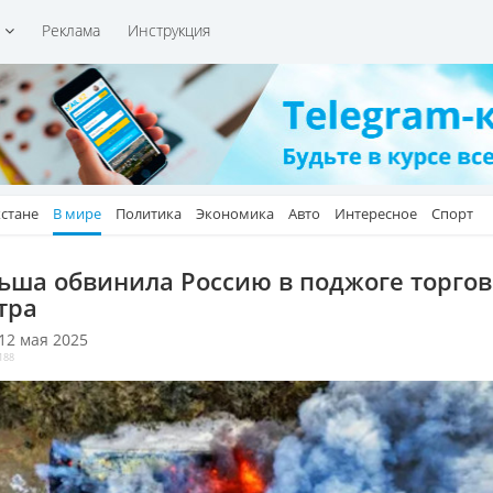
и
Реклама
Инструкция
хстане
В мире
Политика
Экономика
Авто
Интересное
Спорт
ьша обвинила Россию в поджоге торгов
тра
 12 мая 2025
188