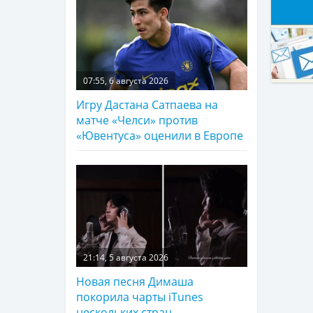
07:55, 6 августа 2026
Игру Дастана Сатпаева на
матче «Челси» против
«Ювентуса» оценили в Европе
21:14, 5 августа 2026
Новая песня Димаша
покорила чарты iTunes
нескольких стран