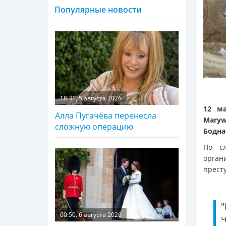
Популярные новости
18:31, 5 августа 2026
12 м
Алла Пугачёва перенесла
Maryw
сложную операцию
Бодна
По с
орга
прест
00:50, 6 августа 2026
ч