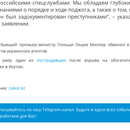
российскими спецслужбами. Мы обладаем глубок
наниями о порядке и ходе поджога, а также о том, 
н был задокументирован преступниками", – указ
 заявлении.
 бывший премьер-министр Польши Лешек Миллер обвинил в
ов украинских агентов.
е умер один из
пострадавших
после взрыва на обогатит
е в Якутии.
ник:
zakon.kz
писывайтесь на наш Telegram-канал. Будьте в курсе всех событ
работаем для Вас!