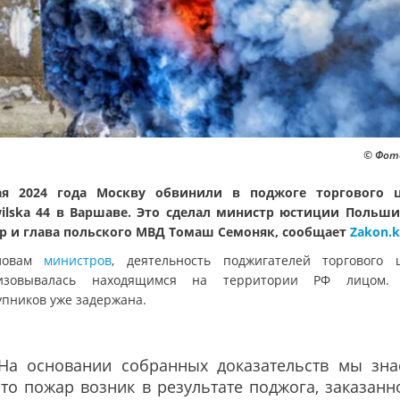
© Фото
ая 2024 года Москву обвинили в поджоге торгового ц
ilska 44 в Варшаве. Это сделал министр юстиции Польш
р и глава польского МВД Томаш Семоняк, сообщает
Zakon.k
ловам
министров
, деятельность поджигателей торгового 
низовывалась находящимся на территории РФ лицом. 
упников уже задержана.
"На основании собранных доказательств мы зна
то пожар возник в результате поджога, заказанн