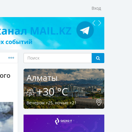
Вход
ого
Алматы
+30 °C
Вечером +25, ночью +21