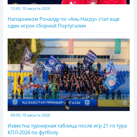
12:43, 10 августа 2026
Напарником Роналду по «Аль-Насру» стал еще
один игрок сборной Португалии
09:59, 10 августа 2026
Известна турнирная таблица после игр 21-го тура
КПЛ-2026 по футболу