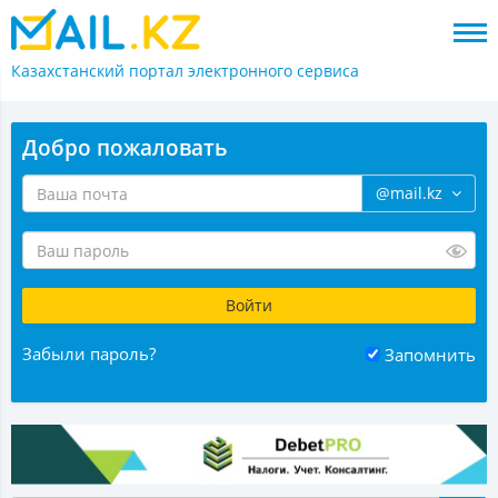
Казахстанский портал
электронного сервиса
Добро пожаловать
@mail.kz
Забыли пароль?
Запомнить