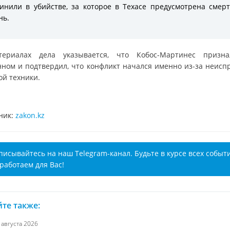
инили в убийстве, за которое в Техасе предусмотрена смер
нь.
ериалах дела указывается, что Кобос-Мартинес призн
нном и подтвердил, что конфликт начался именно из-за неисп
ой техники.
ник:
zakon.kz
писывайтесь на наш Telegram-канал. Будьте в курсе всех событ
работаем для Вас!
те также:
7 августа 2026