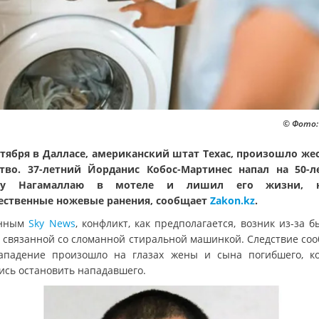
© Фото:
нтября в Далласе, американский штат Техас, произошло же
тво. 37-летний Йорданис Кобос-Мартинес напал на 50-л
ру Нагамаллаю в мотеле и лишил его жизни, н
ственные ножевые ранения, сообщает
Zakon.kz
.
анным
Sky News
, конфликт, как предполагается, возник из-за 
, связанной со сломанной стиральной машинкой. Следствие соо
ападение произошло на глазах жены и сына погибшего, к
ись остановить нападавшего.