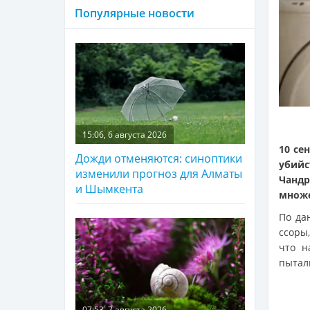
Популярные новости
15:06, 6 августа 2026
10 се
Дожди отменяются: синоптики
убийс
изменили прогноз для Алматы
Чанд
и Шымкента
множе
По д
ссоры
что н
пытал
07:53, 7 августа 2026