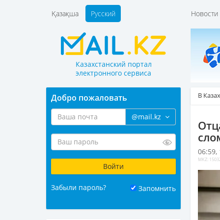
Қазақша
Русский
Новост
Казахстанский портал
электронного сервиса
В Каза
Добро пожаловать
@mail.kz
Отц
сло
06:59,
MKZ: 1503
Забыли пароль?
Запомнить