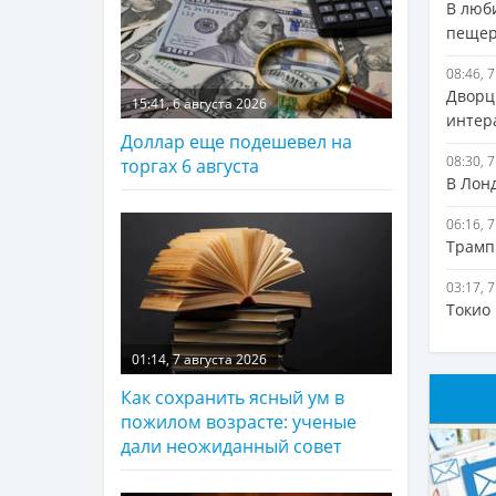
В люб
пещер
08:46, 
Дворц
15:41, 6 августа 2026
интер
Доллар еще подешевел на
08:30, 
торгах 6 августа
В Лонд
06:16, 
Трамп
03:17, 
Токио
01:14, 7 августа 2026
Как сохранить ясный ум в
пожилом возрасте: ученые
дали неожиданный совет