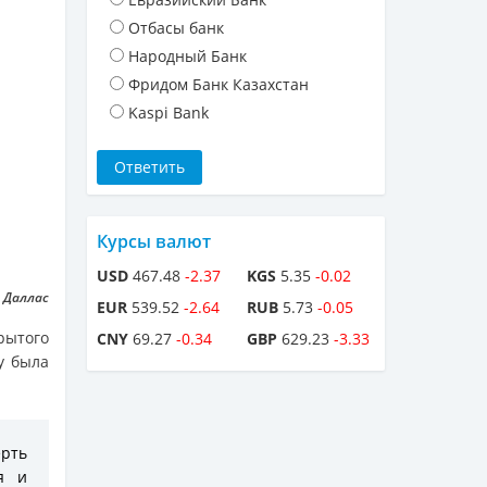
Отбасы банк
Народный Банк
Фридом Банк Казахстан
Kaspi Bank
Курсы валют
USD
467.48
-2.37
KGS
5.35
-0.02
 Даллас
EUR
539.52
-2.64
RUB
5.73
-0.05
рытого
CNY
69.27
-0.34
GBP
629.23
-3.33
у была
ерть
я и