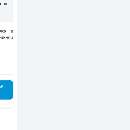
тная
ался в
равной
ий!