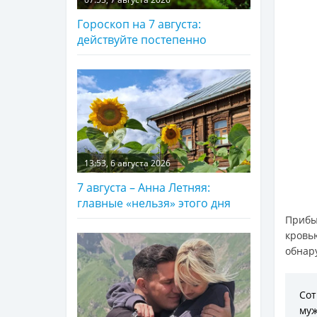
Гороскоп на 7 августа:
действуйте постепенно
13:53, 6 августа 2026
7 августа – Анна Летняя:
главные «нельзя» этого дня
Прибы
кровь
обнар
Сот
му