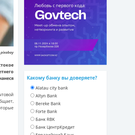
 pixabay
стокое
етнего
Какому банку вы доверяете?
анеся
Alatau city bank
бытовой
Altyn Bank
бщает,
Bereke Bank
оторые
Forte Bank
Банк RBK
Банк ЦентрКредит
Евразийский Банк