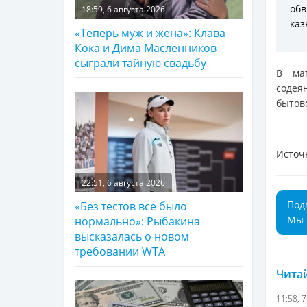
обв
18:59, 6 августа 2026
каз
«Теперь муж и жена»: Клава
Кока и Дима Масленников
сыграли тайную свадьбу
В мат
содея
бытов
Источ
22:51, 6 августа 2026
Под
«Без тестов все было
Мы 
нормально»: Рыбакина
высказалась о новом
требовании WTA
Читай
11:58, 