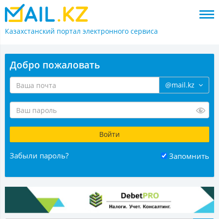
Казахстанский портал
электронного сервиса
Добро пожаловать
@mail.kz
Забыли пароль?
Запомнить