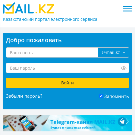
Казахстанский портал
электронного сервиса
Добро пожаловать
@mail.kz
Забыли пароль?
Запомнить