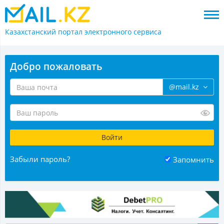
Казахстанский портал
электронного сервиса
Добро пожаловать
@mail.kz
Забыли пароль?
Запомнить