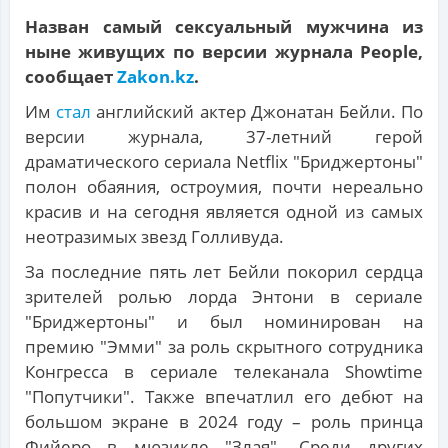
Назван самый сексуальный мужчина из
ныне живущих по версии журнала People,
сообщает
Zakon.kz
.
Им
стал
английский актер Джонатан Бейли. По
версии журнала, 37-летний герой
драматического сериала Netflix "Бриджертоны"
полон обаяния, остроумия, почти нереально
красив и на сегодня является одной из самых
неотразимых звезд Голливуда.
За последние пять лет Бейли покорил сердца
зрителей ролью лорда Энтони в сериале
"Бриджертоны" и был номинирован на
премию "Эмми" за роль скрытного сотрудника
Конгресса в сериале телеканала Showtime
"Попутчики". Также впечатлил его дебют на
большом экране в 2024 году – роль принца
Фийеро в мюзикле "Злая". Среди других