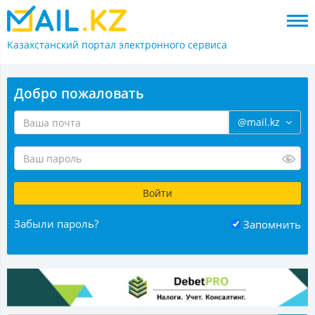
Казахстанский портал
электронного сервиса
Добро пожаловать
@mail.kz
Забыли пароль?
Запомнить