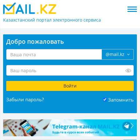
Казахстанский портал
электронного сервиса
Добро пожаловать
@mail.kz
Забыли пароль?
Запомнить