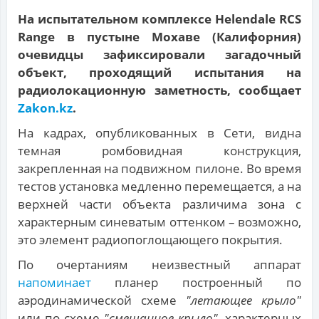
На испытательном комплексе Helendale RCS
Range в пустыне Мохаве (Калифорния)
очевидцы зафиксировали загадочный
объект, проходящий испытания на
радиолокационную заметность, сообщает
Zakon.kz
.
На кадрах, опубликованных в Сети, видна
темная ромбовидная конструкция,
закрепленная на подвижном пилоне. Во время
тестов установка медленно перемещается, а на
верхней части объекта различима зона с
характерным синеватым оттенком – возможно,
это элемент радиопоглощающего покрытия.
По очертаниям неизвестный аппарат
напоминает
планер построенный по
аэродинамической схеме
"летающее крыло"
или по схеме
"смешанное крыло"
, характерных