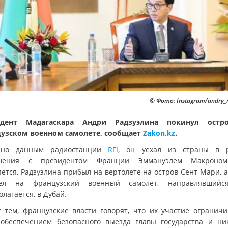
© Фото: Instagram/andry_r
идент Мадагаскара Андри Радзуэлина покинул остр
узском военном самолете, сообщает
Zakon.kz
.
асно данным радиостанции
RFI
, он уехал из страны в 
ашения с президентом Франции Эммануэлем Макроном
яется, Радзуэлина прибыл на вертолете на остров Сент-Мари, а
сел на французский военный самолет, направлявшийся
лагается, в Дубай.
 тем, французские власти говорят, что их участие ограничи
обеспечением безопасного выезда главы государства и ни