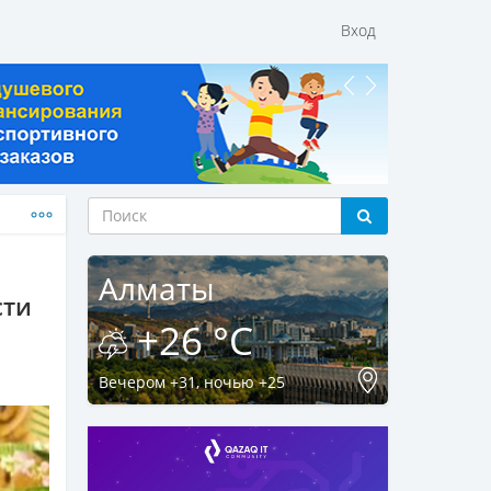
Вход
Алматы
сти
+26 °C
Вечером +31, ночью +25