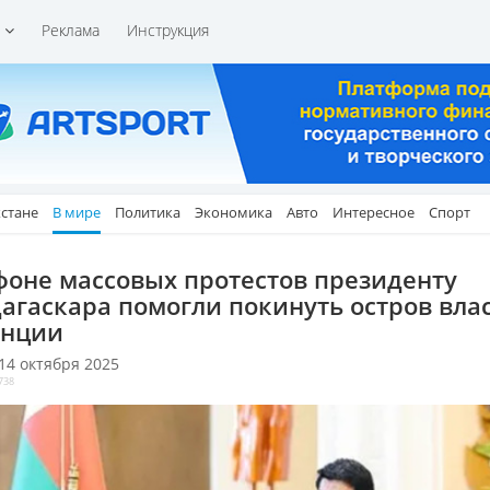
и
Реклама
Инструкция
хстане
В мире
Политика
Экономика
Авто
Интересное
Спорт
фоне массовых протестов президенту
агаскара помогли покинуть остров вла
нции
 14 октября 2025
738