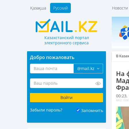
Қазақша
Русский
Новост
Казахстанский портал
электронного сервиса
В Каза
Добро пожаловать
@mail.kz
На 
Мад
Фра
00:23,
MKZ: 1508
Забыли пароль?
Запомнить