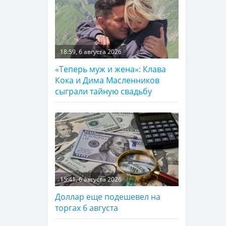
18:59, 6 августа 2026
«Теперь муж и жена»: Клава
Кока и Дима Масленников
сыграли тайную свадьбу
15:41, 6 августа 2026
Доллар еще подешевел на
торгах 6 августа