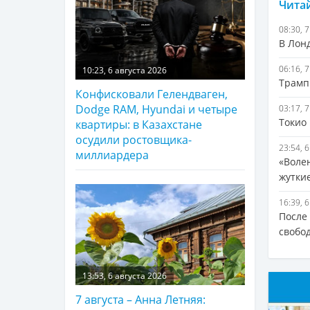
Читай
08:30, 
В Лонд
06:16, 
10:23, 6 августа 2026
Трамп
Конфисковали Гелендваген,
Dodge RAM, Hyundai и четыре
03:17, 
Токио
квартиры: в Казахстане
осудили ростовщика-
23:54, 
миллиардера
«Волен
жуткие
16:39, 
После
свобо
13:53, 6 августа 2026
7 августа – Анна Летняя: