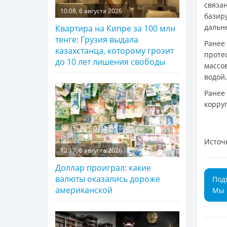
связ
10:08, 6 августа 2026
базир
дальн
Квартира на Кипре за 100 млн
тенге: Грузия выдала
Ранее
казахстанца, которому грозит
проте
до 10 лет лишения свободы
массо
водой
Ранее
корру
Источ
12:17, 6 августа 2026
Доллар проиграл: какие
валюты оказались дороже
Под
американской
Мы 