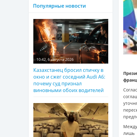
Популярные новости
10:42, 6 августа 2026
Казахстанец бросил спичку в
През
окно и сжег соседний Audi A6:
франц
почему суд признал
Согл
виновными обоих водителей
согл
уточн
пере
предпо
Между
лишь 