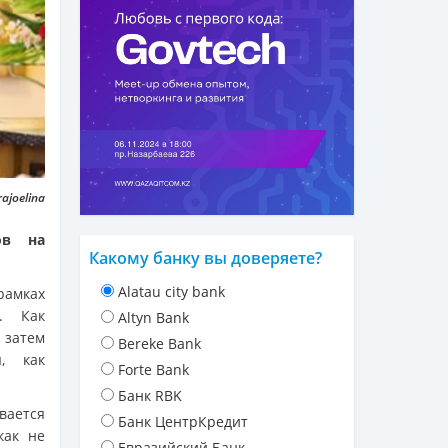
ajoelina
ов на
Какому банку вы доверяете?
Alatau city bank
рамках
. Как
Altyn Bank
 затем
Bereke Bank
, как
Forte Bank
Банк RBK
вается
Банк ЦентрКредит
как не
Евразийский Банк