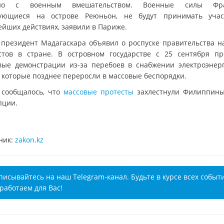
ано с военным вмешательством. Военные силы Фра
ующиеся на острове Реюньон, не будут принимать уча
ейших действиях, заявили в Париже.
 президент Мадагаскара объявил о роспуске правительства н
стов в стране. В островном государстве с 25 сентября пр
вые демонстрации из-за перебоев в снабжении электроэнер
, которые позднее переросли в массовые беспорядки.
 сообщалось, что
массовые протесты
захлестнули Филиппины
пции.
ник:
zakon.kz
писывайтесь на наш Telegram-канал. Будьте в курсе всех событ
работаем для Вас!