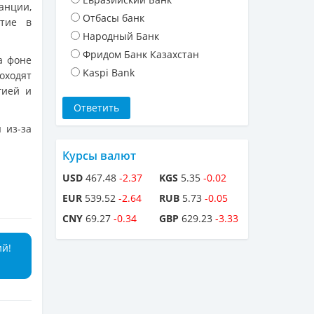
нции,
Отбасы банк
стие в
Народный Банк
Фридом Банк Казахстан
а фоне
Kaspi Bank
оходят
гией и
 из-за
Курсы валют
USD
467.48
-2.37
KGS
5.35
-0.02
EUR
539.52
-2.64
RUB
5.73
-0.05
CNY
69.27
-0.34
GBP
629.23
-3.33
ий!