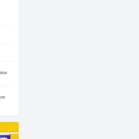
свои
для