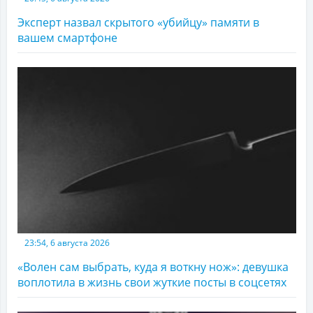
Эксперт назвал скрытого «убийцу» памяти в
вашем смартфоне
23:54, 6 августа 2026
«Волен сам выбрать, куда я воткну нож»: девушка
воплотила в жизнь свои жуткие посты в соцсетях