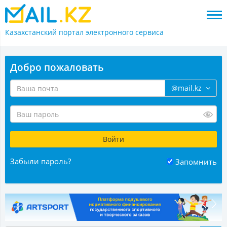
Казахстанский портал
электронного сервиса
Добро пожаловать
@mail.kz
Забыли пароль?
Запомнить