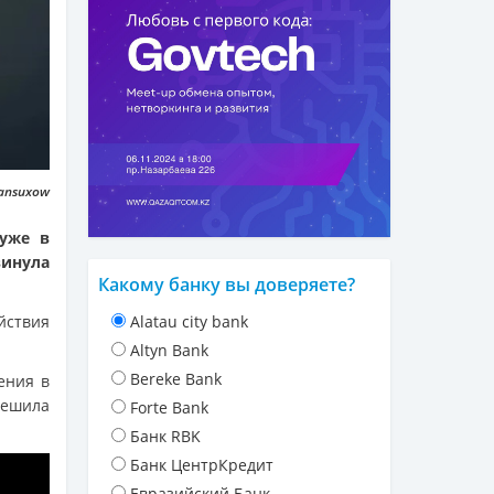
vansuxow
 уже в
винула
Какому банку вы доверяете?
йствия
Alatau city bank
Altyn Bank
Bereke Bank
ения в
решила
Forte Bank
Банк RBK
Банк ЦентрКредит
Евразийский Банк