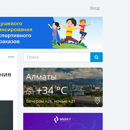
Вход
ения
Алматы
+34 °C
Вечером +26, ночью +21