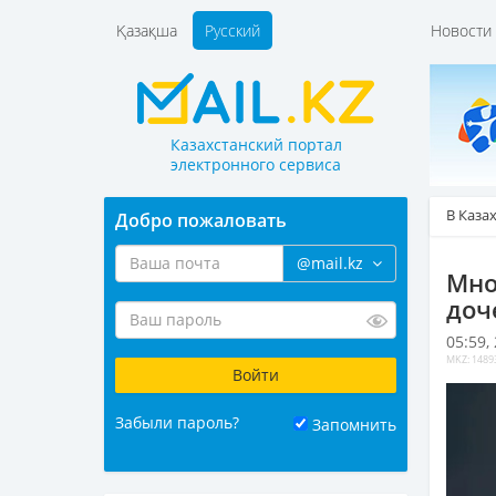
Қазақша
Русский
Новост
Казахстанский портал
электронного сервиса
В Каза
Добро пожаловать
@mail.kz
Мно
доч
05:59,
MKZ: 1489
Забыли пароль?
Запомнить