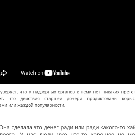
 уверяет, что у надзорных органов к нему нет никаких прете
ет, что действия старшей дочери продиктованы коры
ами или жаждой популярности.
Она сделала это денег ради или ради какого-то ха
своего. У нас люди уже что-то хорошее не мо