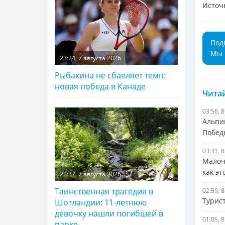
Источ
Под
Мы 
23:24, 7 августа 2026
Рыбакина не сбавляет темп:
новая победа в Канаде
Читай
03:56, 
Альпи
Побед
03:31, 
Малоч
как э
22:37, 7 августа 2026
Таинственная трагедия в
02:59, 
Турис
Шотландии: 11-летнюю
девочку нашли погибшей в
01:05, 
парке