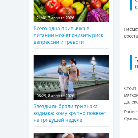
с
21:40, 7 августа 2026
Всего одна привычка в
Несмо
питании может снизить риск
восст
депрессии и тревоги
п
Стоит
мягко
08:29, 8 августа 2026
далеко
Звезды выбрали три знака
Ранее
зодиака: кому крупно повезет
Сухова
на грядущей неделе