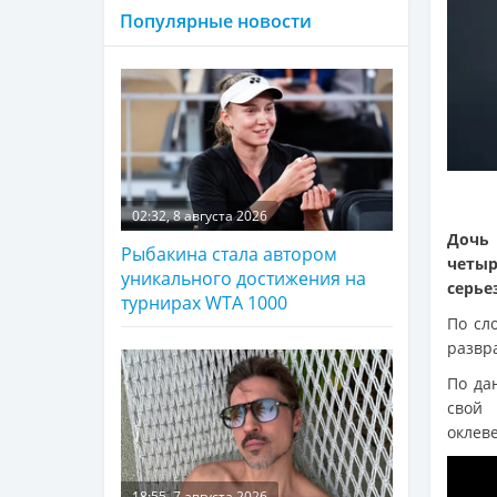
Популярные новости
02:32, 8 августа 2026
Дочь 
Рыбакина стала автором
четыр
уникального достижения на
серье
турнирах WTA 1000
По сл
развра
По да
свой 
оклеве
18:55, 7 августа 2026