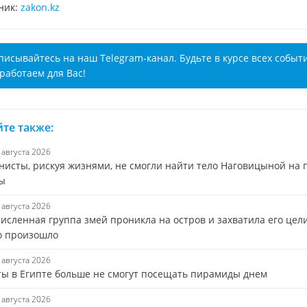
ник:
zakon.kz
писывайтесь на наш Telegram-канал. Будьте в курсе всех событ
работаем для Вас!
те также:
8 августа 2026
нисты, рискуя жизнями, не смогли найти тело Наговицыной на 
ы
8 августа 2026
исленная группа змей проникла на остров и захватила его цел
то произошло
8 августа 2026
ты в Египте больше не смогут посещать пирамиды днем
8 августа 2026