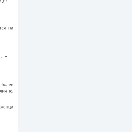
тся на
, –
 более
лично,
оженца