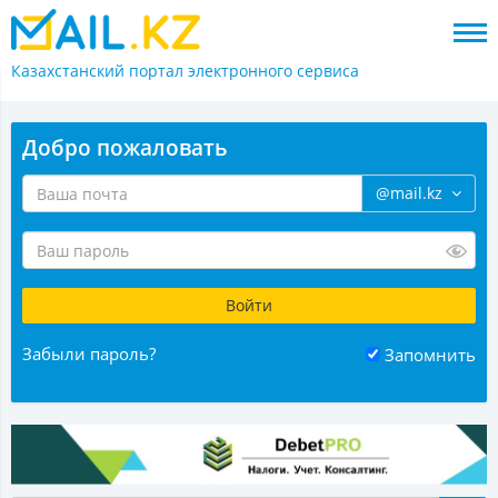
Казахстанский портал
электронного сервиса
Добро пожаловать
@mail.kz
Забыли пароль?
Запомнить