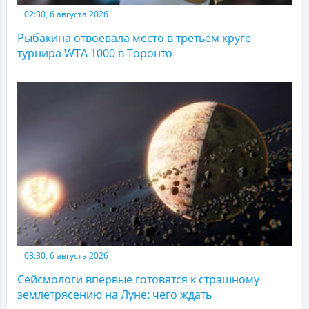
02:30, 6 августа 2026
Рыбакина отвоевала место в третьем круге
турнира WTA 1000 в Торонто
03:30, 6 августа 2026
Сейсмологи впервые готовятся к страшному
землетрясению на Луне: чего ждать